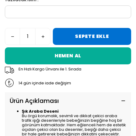
SEPETE EKLE
HEMEN AL
En Hızlı Kargo Ünvanı ile 1. Sırada
14 gün içinde iade değişim
Ürün Açıklaması
Şık Araba Deseni
Bu örgü korumalık, sevimli ve dikkat çekici araba
trafik ışığı desenleriyle bebeğinizin beşiğine hoş bir
görünüm katmaktadır. Hem eğlenceli hem de estetik
açıdan çekici olan bu desenler, beşiği daha çekici
bir hale getirerek bebeğinizin dikkatini çekecektir.