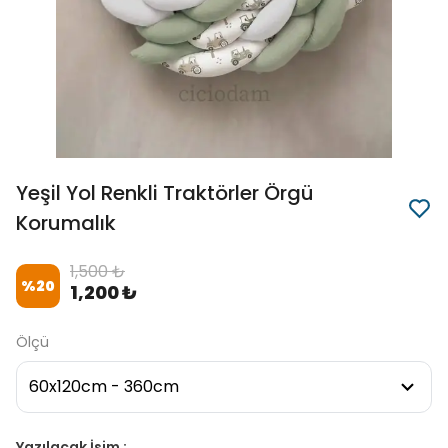
Yeşil Yol Renkli Traktörler Örgü
Korumalık
1,500 ₺
%
20
1,200 ₺
Ölçü
Yazılacak İsim :