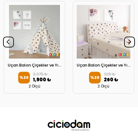
Uçan Balon Çiçekler ve Yıldızlar Oyun Çadırı
Uçan Balon Çiçekler ve Yıldızlar Başlık Kılıfı
2,375 ₺
325 ₺
%
20
%
20
1,900 ₺
260 ₺
2 Ölçü
2 Ölçü