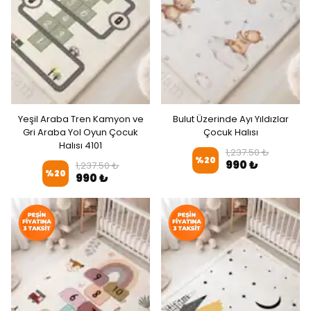
Yeşil Araba Tren Kamyon ve
Bulut Üzerinde Ayı Yıldızlar
Gri Araba Yol Oyun Çocuk
Çocuk Halısı
Halısı 4101
1,237.50 ₺
%
20
990 ₺
1,237.50 ₺
%
20
990 ₺