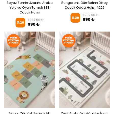
Beyaz Zemin Üzerine Araba
Rengarenk Gün Batımı Dikey
Yolu ve Oyun Temalı 338
Çocuk Odası Halısı 4226
Çocuk Halısı
1,237.50 ₺
%
20
990 ₺
1,237.50 ₺
%
20
990 ₺
Aslanlı Zürafalı Zebralı Filli
Yeşil Araba Yol Ağaçlar İsimli