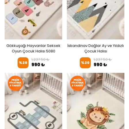
Gökkuşağı Hayvanlar Seksek
İskandinav Dağlar Ay ve Yıldızlı
Oyun Çocuk Halısı 5080
Çocuk Halısı
1,237.50 ₺
1,237.50 ₺
%
20
%
20
990 ₺
990 ₺