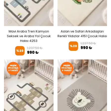
Mavi Araba Tren Kamyon
Aslan ve Safari Arkadaşları
Seksek ve Araba Yol Çocuk
Renkli Yıldızlar 4151 Çocuk Halısı
Halısı 4253
1,237.50 ₺
%
20
990 ₺
1,237.50 ₺
%
20
990 ₺