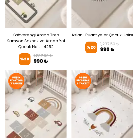
Kahverengi Araba Tren
Aslanlı Puantiyeler Çocuk Halısı
Kamyon Seksek ve Araba Yol
1,237.50 ₺
Çocuk Halısı 4252
%
20
990 ₺
1,237.50 ₺
%
20
990 ₺