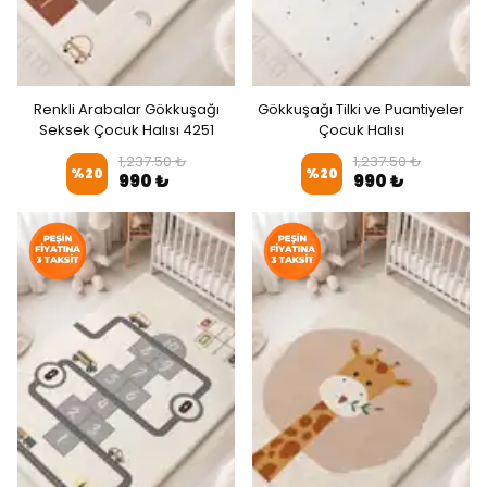
Renkli Arabalar Gökkuşağı
Gökkuşağı Tilki ve Puantiyeler
Seksek Çocuk Halısı 4251
Çocuk Halısı
1,237.50 ₺
1,237.50 ₺
%
20
%
20
990 ₺
990 ₺