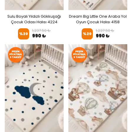
Sulu Boyalı Yıldızlı Gökkuşağı
Dream Big Lıttle One Araba Yol
Çocuk Odası Halısı 4224
Oyun Çocuk Halısı 4158
1,237.50 ₺
1,237.50 ₺
%
20
%
20
990 ₺
990 ₺