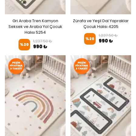
Gri Araba Tren Kamyon
Zürafa ve Yeşil Dal Yapraklar
Seksek ve Araba Yol Çocuk
Çocuk Halısı 4205
Halısı 5254
1,237.50 ₺
%
20
990 ₺
1,237.50 ₺
%
20
990 ₺