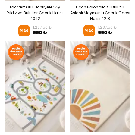
Lacivert Gri Puantiyeler Ay
Uçan Balon Yıldızlı Bulutlu
Yıldız ve Bulutlar Çocuk Halısı
Aslanlı Maymunlu Çocuk Odası
4092
Halısı 4218
1,237.50 ₺
1,237.50 ₺
%
20
%
20
990 ₺
990 ₺