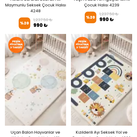
Maymunlu Seksek Çocuk Halısı
Çocuk Halısı 4239
4248
1,237.50 ₺
%
20
990 ₺
1,237.50 ₺
%
20
990 ₺
Uçan Balon Hayvanlar ve
Kızılderili Ayı Seksek Yol ve