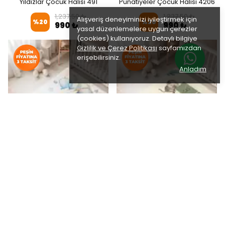
Yıldızlar Çocuk Halısı 491
Punatiyeler Çocuk Halısı 4206
1,237.50 ₺
1,237.50 ₺
Alışveriş deneyiminizi iyileştirmek için
%
20
%
20
990 ₺
990 ₺
yasal düzenlemelere uygun çerezler
(cookies) kullanıyoruz. Detaylı bilgiye
Gizlilik ve Çerez Politikası
sayfamızdan
erişebilirsiniz.
Anladım
Uçan Balon ve Ayıcık Çocuk
Filli Tavşanlı Aslanlı Çimenli
Halısı 4025
Seksekli Çocuk Halısı 4250