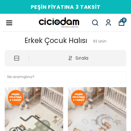
PEŞIN FIYATINA 3 TAKSIT
0
Erkek Çocuk Halısı
92
ürün
Sırala