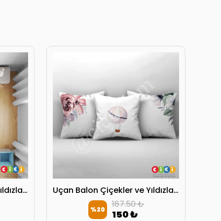
Uçan Balon Çiçekler ve Yıldızlar Yatak Örtüsü
Uçan Balon Çiçekler ve Yıldızlar Kırlent Kılıfı
187.50 ₺
%
20
150 ₺