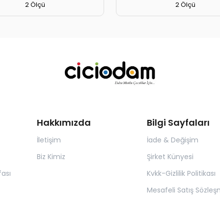
2 Ölçü
2 Ölçü
Hakkımızda
Bilgi Sayfaları
İletişim
İade & Değişim
Biz Kimiz
Şirket Künyesi
ası
Kvkk-Gizlilik Politikası
Mesafeli Satış Sözleş