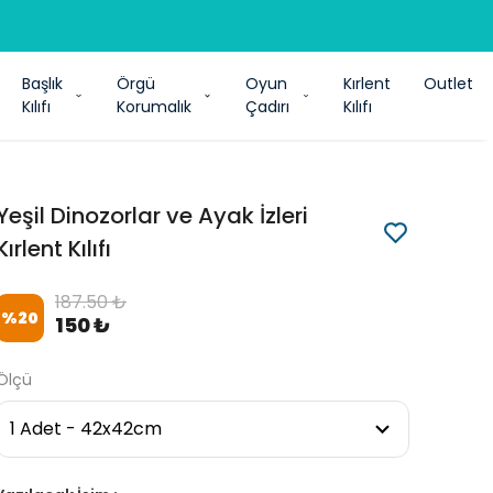
Başlık
Örgü
Oyun
Kırlent
Outlet
Kılıfı
Korumalık
Çadırı
Kılıfı
Yeşil Dinozorlar ve Ayak İzleri
Kırlent Kılıfı
187.50 ₺
%
20
150 ₺
Ölçü