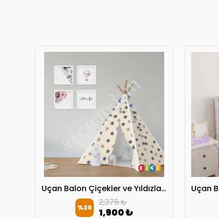
Uçan Balon Çiçekler ve Yıldızlar Oyun Çadırı
2,375 ₺
%
20
1,900 ₺