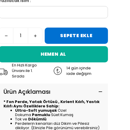
Yazılacak İsim :
SEPETE EKLE
HEMEN AL
En Hızlı Kargo
14 gün içinde
Ünvanı ile 1.
iade değişim
Sırada
Ürün Açıklaması
* Fon Perde, Yatak Örtüsü , Kırlent Kılıfı, Yastık
Kılıfı Aynı Özelliklere Sahip:
Ultra-Soft yumuşak
Özel
Dokuma
Pamuklu
Süet Kumaş
Tok ve
Dökümlü
Perdelerin kenarları düz Dikim ve Pilesiz
dikiliyor. (Elinizle Pile görünümü verebilirsiniz)