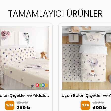
TAMAMLAYICI ÜRÜNLER
Uçan Balon Çiçekler ve Yıldızlar Başlık Kılıfı
325 ₺
500 ₺
%
20
%
20
260 ₺
400 ₺