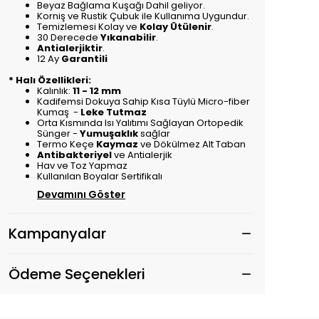
Beyaz Bağlama Kuşağı Dahil geliyor.
Korniş ve Rustik Çubuk ile Kullanıma Uygundur.
Temizlemesi Kolay ve
Kolay Ütülenir
.
30 Derecede
Yıkanabilir
.
Antialerjiktir
.
12 Ay
Garantili
* Halı Özellikleri:
Kalınlık:
11 - 12 mm
Kadifemsi Dokuya Sahip Kısa Tüylü Micro-fiber
Kumaş -
Leke Tutmaz
Orta Kısmında Isı Yalıtımı Sağlayan Ortopedik
Sünger -
Yumuşaklık
sağlar
Termo Keçe
Kaymaz
ve Dökülmez Alt Taban
Antibakteriyel
ve Antialerjik
Hav ve Toz Yapmaz
Kullanılan Boyalar Sertifikalı
Devamını Göster
Kampanyalar
Ödeme Seçenekleri