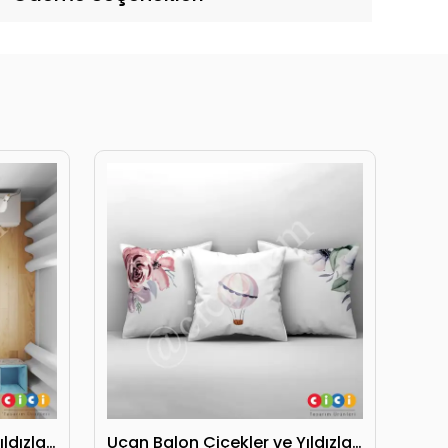
Uçan Balon Çiçekler ve Yıldızlar Yatak Örtüsü
Uçan Balon Çiçekler ve Yıldızlar Kırlent Kılıfı