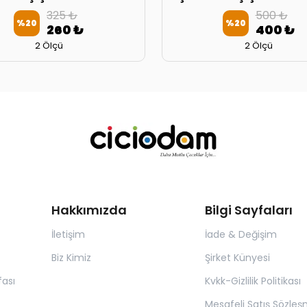
325 ₺
500 ₺
%
20
%
20
260 ₺
400 ₺
2 Ölçü
2 Ölçü
Hakkımızda
Bilgi Sayfaları
İletişim
İade & Değişim
Biz Kimiz
Şirket Künyesi
ası
Kvkk-Gizlilik Politikası
Mesafeli Satış Sözleş