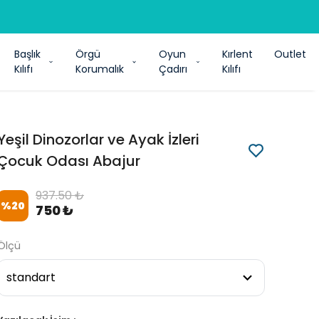
Başlık
Örgü
Oyun
Kırlent
Outlet
Kılıfı
Korumalık
Çadırı
Kılıfı
Yeşil Dinozorlar ve Ayak İzleri
Çocuk Odası Abajur
937.50 ₺
%
20
750 ₺
Ölçü