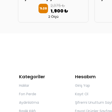
2,375 ₺
%
20
1,900 ₺
2 Ölçü
Kategoriler
Hesabım
Halılar
Giriş Yap
Fon Perde
Kayıt Ol
Aydınlatma
Şifremi Unuttum Sayf
Başlık Kılıfı
Favori Ürünler Sayfası