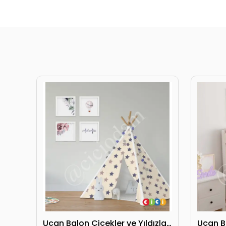
Uçan Balon Çiçekler ve Yıldızlar Oyun Çadırı