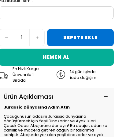
Yazılacak İsim :
SEPETE EKLE
HEMEN AL
En Hızlı Kargo
14 gün içinde
Ünvanı ile 1.
iade değişim
Sırada
Ürün Açıklaması
Jurassic Dünyasına Adım Atın
Çocuğunuzun odasını Jurassic dünyasına
dönüştürmek için Yeşil Dinozorlar ve Ayak İzleri
Çocuk Odası Abajurunu deneyin! Bu abajur, odanıza
canlılık ve macera getiren özgün bir tasarıma
sahiptir. Abajurde yer alan yeşil dinozorlar ve ayak