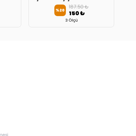
187.50 ₺
%
20
150 ₺
3 Ölçü
mesi