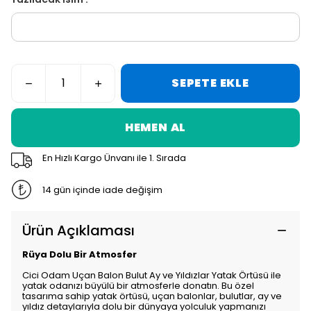
SEPETE EKLE
HEMEN AL
En Hızlı Kargo Ünvanı ile 1. Sırada
14 gün içinde iade değişim
Ürün Açıklaması
Rüya Dolu Bir Atmosfer
Cici Odam Uçan Balon Bulut Ay ve Yıldızlar Yatak Örtüsü ile
yatak odanızı büyülü bir atmosferle donatın. Bu özel
tasarıma sahip yatak örtüsü, uçan balonlar, bulutlar, ay ve
yıldız detaylarıyla dolu bir dünyaya yolculuk yapmanızı