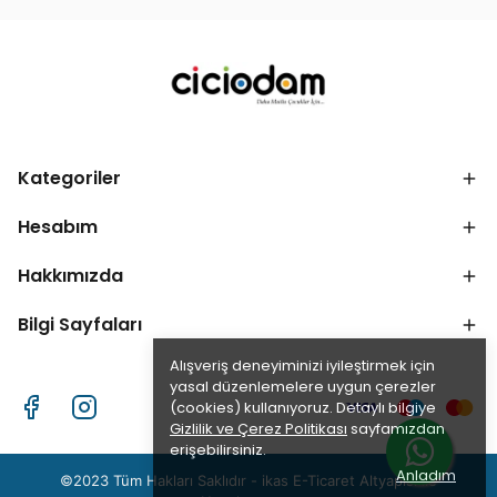
Kategoriler
Hesabım
Hakkımızda
Bilgi Sayfaları
Alışveriş deneyiminizi iyileştirmek için
yasal düzenlemelere uygun çerezler
(cookies) kullanıyoruz. Detaylı bilgiye
Gizlilik ve Çerez Politikası
sayfamızdan
erişebilirsiniz.
Anladım
©2023 Tüm Hakları Saklıdır - ikas E-Ticaret
Altyapısı ile