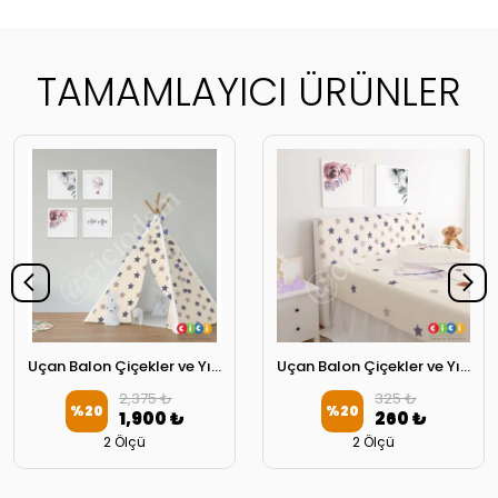
TAMAMLAYICI ÜRÜNLER
Uçan Balon Çiçekler ve Yıldızlar Oyun Çadırı
Uçan Balon Çiçekler ve Yıldızlar Başlık Kılıfı
2,375 ₺
325 ₺
%
20
%
20
1,900 ₺
260 ₺
2 Ölçü
2 Ölçü