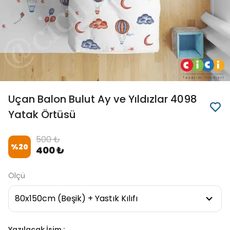
Uçan Balon Bulut Ay ve Yıldızlar 4098
Yatak Örtüsü
500 ₺
%
20
400 ₺
Ölçü
Yazılacak İsim :