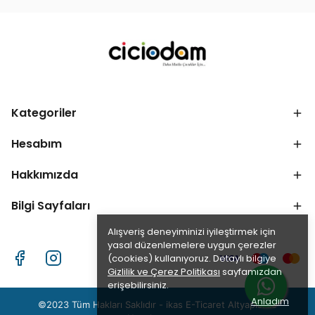
Kategoriler
Hesabım
Hakkımızda
Bilgi Sayfaları
Alışveriş deneyiminizi iyileştirmek için
yasal düzenlemelere uygun çerezler
(cookies) kullanıyoruz. Detaylı bilgiye
Gizlilik ve Çerez Politikası
sayfamızdan
erişebilirsiniz.
Anladım
©2023 Tüm Hakları Saklıdır - ikas E-Ticaret
Altyapısı ile