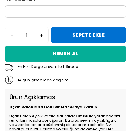
SEPETE EKLE
HEMEN AL
En Hızlı Kargo Ünvanı ile 1. Sırada
14 gün içinde iade değişim
Ürün Açıklaması
Uçan Balonlarla Dolu Bir Maceraya Katılın
Uçan Balon Ayıcık ve Yıldızlar Yatak Örtüsü ile yatak odanızı
renkli bir masala dönüştürün. Bu örtü, sevimli ayıcık figürü
ve uçan balonlarla süslenmiş bir tasarıma sahiptir. Sizi
hayal gücünüzü uçurma yolculuğuna davet ediyor. Her