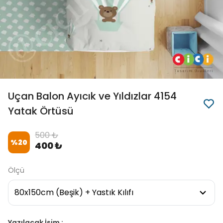
Uçan Balon Ayıcık ve Yıldızlar 4154
Yatak Örtüsü
500 ₺
%
20
400 ₺
Ölçü
Yazılacak İsim :