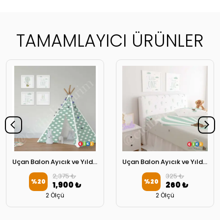
TAMAMLAYICI ÜRÜNLER
Uçan Balon Ayıcık ve Yıldızlar 4154 Oyun Çadırı
Uçan Balon Ayıcık ve Yıldızlar 4154 Başlık Kılıfı
2,375 ₺
325 ₺
%
20
%
20
1,900 ₺
260 ₺
2 Ölçü
2 Ölçü