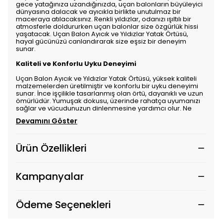
gece yatağınıza uzandığınızda, uçan balonların büyüleyici
dünyasına dalacak ve ayıcıkla birlikte unutulmaz bir
maceraya atılacaksınız. Renkli yıldızlar, odanızı ışıltılı bir
atmosferle doldururken uçan balonlar size özgürlük hissi
yaşatacak. Uçan Balon Ayıcık ve Yıldızlar Yatak Örtüsü,
hayal gücünüzü canlandırarak size eşsiz bir deneyim
sunar.
Kaliteli ve Konforlu Uyku Deneyimi
Uçan Balon Ayıcık ve Yıldızlar Yatak Örtüsü, yüksek kaliteli
malzemelerden üretilmiştir ve konforlu bir uyku deneyimi
sunar. İnce işçilikle tasarlanmış olan örtü, dayanıklı ve uzun
ömürlüdür. Yumuşak dokusu, üzerinde rahatça uyumanızı
sağlar ve vücudunuzun dinlenmesine yardımcı olur. Ne
Devamını Göster
Ürün Özellikleri
Kampanyalar
Ödeme Seçenekleri