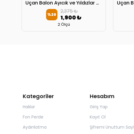
Uçan Balon Ayıcık ve Yıldızlar 4154 Kırlent Kılıfı
Uçan Balon Ayıcık ve Yıldızlar 4154 Oyun Çadırı
2,375 ₺
%
20
1,900 ₺
2 Ölçü
Kategoriler
Hesabım
Halılar
Giriş Yap
Fon Perde
Kayıt Ol
Aydınlatma
Şifremi Unuttum Sayf