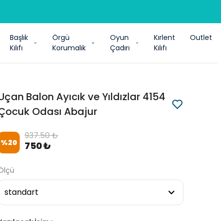
Başlık
Örgü
Oyun
Kırlent
Outlet
Kılıfı
Korumalık
Çadırı
Kılıfı
Uçan Balon Ayıcık ve Yıldızlar 4154
Çocuk Odası Abajur
937.50 ₺
%
20
750 ₺
Ölçü