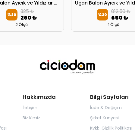
Uçan Balon Ayıcık ve Yıldızlar 4154 Başlık Kılıfı
325 ₺
812.50 ₺
%
20
%
20
260 ₺
650 ₺
2 Ölçü
1 Ölçü
Hakkımızda
Bilgi Sayfaları
İletişim
İade & Değişim
Biz Kimiz
Şirket Künyesi
ası
Kvkk-Gizlilik Politikası