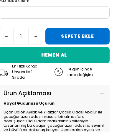
Yazılacak İsim :
SEPETE EKLE
HEMEN AL
En Hızlı Kargo
14 gün içinde
Ünvanı ile 1.
iade değişim
Sırada
Ürün Açıklaması
Hayal Gücünüzü Uçurun
Uçan Balon Ayıcık ve Yıldızlar Çocuk Odası Abajur ile
çocuğunuzun odası masalsı bir atmosfere
dönüşüyor! Cici Odam markasının kalitesiyle
tasarlanmış bu abajur, çocuğunuzun odasına sevimli
ve büyülü bir dokunuş katıyor. Uçan balon ayıcık ve