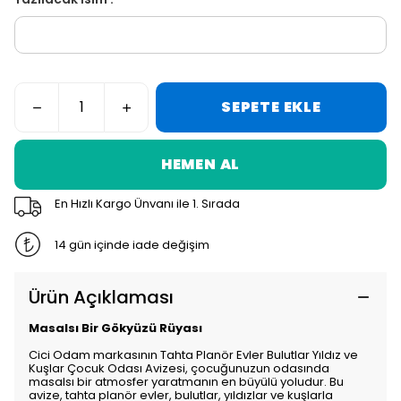
SEPETE EKLE
HEMEN AL
En Hızlı Kargo Ünvanı ile 1. Sırada
14 gün içinde iade değişim
Ürün Açıklaması
Masalsı Bir Gökyüzü Rüyası
Cici Odam markasının Tahta Planör Evler Bulutlar Yıldız ve
Kuşlar Çocuk Odası Avizesi, çocuğunuzun odasında
masalsı bir atmosfer yaratmanın en büyülü yoludur. Bu
avize, tahta planör evler, bulutlar, yıldızlar ve kuşlarla