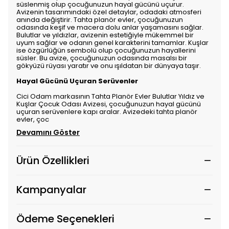
süslenmiş olup çocuğunuzun hayal gücünü uçurur.
Avizenin tasarımındaki özel detaylar, odadaki atmosferi
anında değiştirir. Tahta planör evler, çocuğunuzun
odasında keşif ve macera dolu anlar yaşamasını sağlar.
Bulutlar ve yıldızlar, avizenin estetiğiyle mükemmel bir
uyum sağlar ve odanın genel karakterini tamamlar. Kuşlar
ise özgürlüğün sembolü olup çocuğunuzun hayallerini
süsler. Bu avize, çocuğunuzun odasında masalsı bir
gökyüzü rüyası yaratır ve onu ışıldatan bir dünyaya taşır.
Hayal Gücünü Uçuran Serüvenler
Cici Odam markasının Tahta Planör Evler Bulutlar Yıldız ve
Kuşlar Çocuk Odası Avizesi, çocuğunuzun hayal gücünü
uçuran serüvenlere kapı aralar. Avizedeki tahta planör
evler, çoc
Devamını Göster
Ürün Özellikleri
Kampanyalar
Ödeme Seçenekleri