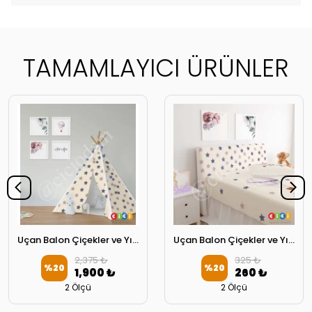
TAMAMLAYICI ÜRÜNLER
Uçan Balon Çiçekler ve Yıldızlar Oyun Çadırı
Uçan Balon Çiçekler ve Yıldızlar Başlık Kılıfı
2,375 ₺
325 ₺
%
20
%
20
1,900 ₺
260 ₺
2 Ölçü
2 Ölçü