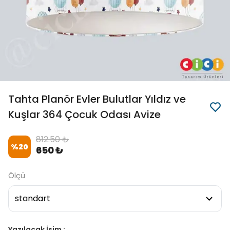
Tahta Planör Evler Bulutlar Yıldız ve
Kuşlar 364 Çocuk Odası Avize
812.50 ₺
%
20
650 ₺
Ölçü
Yazılacak İsim :