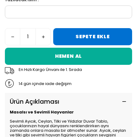
SEPETE EKLE
HEMEN AL
En Hızlı Kargo Ünvanı ile 1. Sırada
14 gün içinde iade değişim
Ürün Açıklaması
Masalsı ve Sevimli Hayvanlar
Sevimli Ayıcık, Ceylan, Tilki ve Yıldızlar Duvar Tablo,
çocuklarınızın hayal dünyasını renklendirirken aynı
zamanda onlara masalsı bir atmosfer sunar. Ayıcık, ceylan
ve tilki gibi sevimli hayvan figürleri çocukların sevgisini