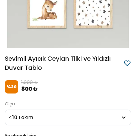
Sevimli Ayıcık Ceylan Tilki ve Yıldızlı
Duvar Tablo
1,000 ₺
%
20
800 ₺
Ölçü
Yazılacak İsim :