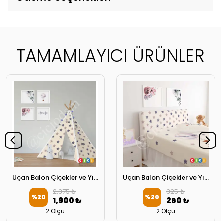
TAMAMLAYICI ÜRÜNLER
Uçan Balon Çiçekler ve Yıldızlar Oyun Çadırı
Uçan Balon Çiçekler ve Yıldızlar Başlık Kılıfı
2,375 ₺
325 ₺
%
20
%
20
1,900 ₺
260 ₺
2 Ölçü
2 Ölçü