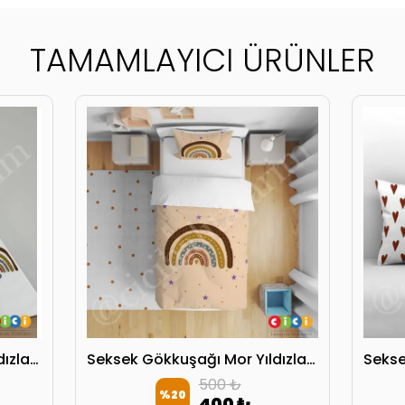
TAMAMLAYICI ÜRÜNLER
Seksek Gökkuşağı Mor Yıldızlar Oyun Çadırı
Seksek Gökkuşağı Mor Yıldızlar Yatak Örtüsü
500 ₺
%
20
400 ₺