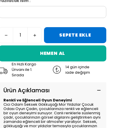
Yazılacak İsim :
SEPETE EKLE
HEMEN AL
En Hızlı Kargo
14 gün içinde
Ünvanı ile 1.
iade değişim
Sırada
Ürün Açıklaması
Renkli ve Eğlenceli Oyun Deneyimi
Cici Odam Seksek Gökkuşağı Mor Yıldızlar Çocuk
Odası Oyun Çadırı, çocuklarınıza renkli ve eğlenceli
bir oyun deneyimi sunuyor. Canlı renklerle süslenmiş
çadır, çocuklarınızın görsel algılarını geliştirirken aynı
zamanda eğlenceli bir atmosfer yaratıyor. Seksek,
gökkuşağı ve mor yıldızlar temasıyla çocuklarınızın