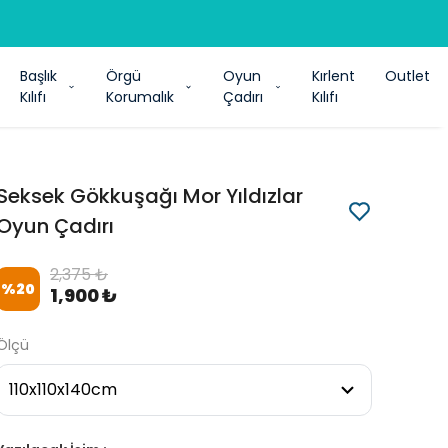
Başlık
Örgü
Oyun
Kırlent
Outlet
Kılıfı
Korumalık
Çadırı
Kılıfı
Seksek Gökkuşağı Mor Yıldızlar
Oyun Çadırı
2,375 ₺
%
20
1,900 ₺
Ölçü