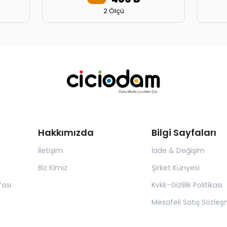
2 Ölçü
Hakkımızda
Bilgi Sayfaları
İletişim
İade & Değişim
Biz Kimiz
Şirket Künyesi
ası
Kvkk-Gizlilik Politikası
Mesafeli Satış Sözleş