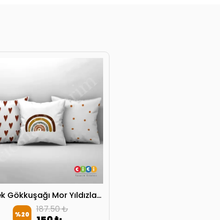
Seksek Gökkuşağı Mor Yıldızlar Kırlent Kılıfı
187.50 ₺
%
20
150 ₺