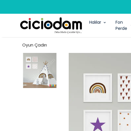
Halılar
Fon
Perde
Oyun Çadırı