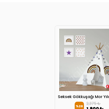
2,375 ₺
%
20
1,900 ₺