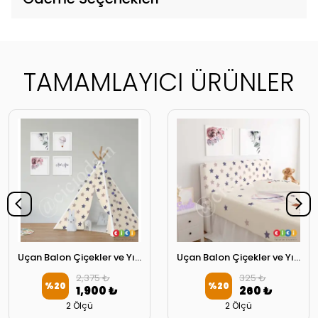
TAMAMLAYICI ÜRÜNLER
Uçan Balon Çiçekler ve Yıldızlar Oyun Çadırı
Uçan Balon Çiçekler ve Yıldızlar Başlık Kılıfı
2,375 ₺
325 ₺
%
20
%
20
1,900 ₺
260 ₺
2 Ölçü
2 Ölçü