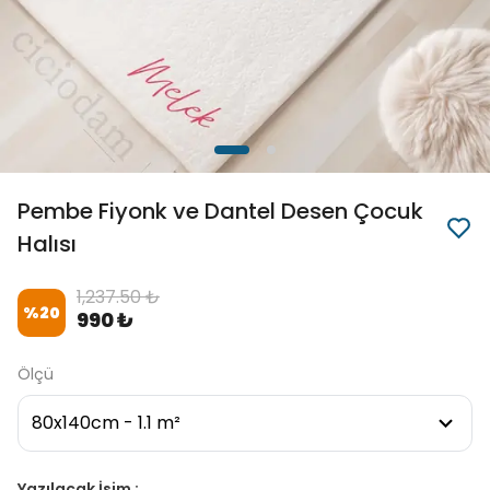
Pembe Fiyonk ve Dantel Desen Çocuk
Halısı
1,237.50 ₺
%
20
990 ₺
Ölçü
Yazılacak İsim :