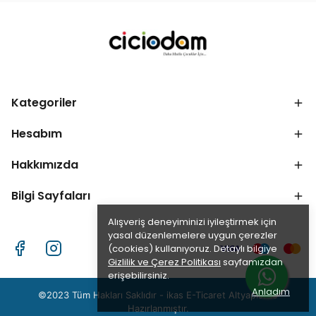
Kategoriler
Hesabım
Hakkımızda
Bilgi Sayfaları
Alışveriş deneyiminizi iyileştirmek için
yasal düzenlemelere uygun çerezler
(cookies) kullanıyoruz. Detaylı bilgiye
Gizlilik ve Çerez Politikası
sayfamızdan
erişebilirsiniz.
Anladım
©2023 Tüm Hakları Saklıdır - ikas E-Ticaret
Altyapısı ile
Hazırlanmıştır.