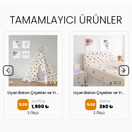
TAMAMLAYICI ÜRÜNLER
Uçan Balon Çiçekler ve Yıldızlar Oyun Çadırı
Uçan Balon Çiçekler ve Yıldızlar Başlık Kılıfı
2,375 ₺
325 ₺
%
20
%
20
1,900 ₺
260 ₺
2 Ölçü
2 Ölçü