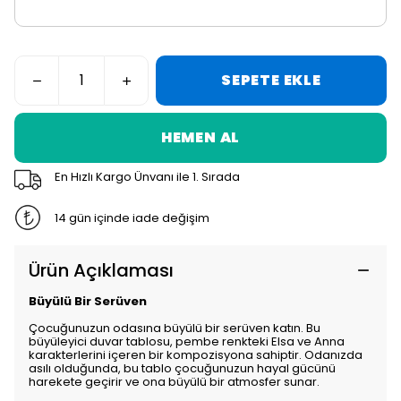
SEPETE EKLE
HEMEN AL
En Hızlı Kargo Ünvanı ile 1. Sırada
14 gün içinde iade değişim
Ürün Açıklaması
Büyülü Bir Serüven
Çocuğunuzun odasına büyülü bir serüven katın. Bu
büyüleyici duvar tablosu, pembe renkteki Elsa ve Anna
karakterlerini içeren bir kompozisyona sahiptir. Odanızda
asılı olduğunda, bu tablo çocuğunuzun hayal gücünü
harekete geçirir ve ona büyülü bir atmosfer sunar.