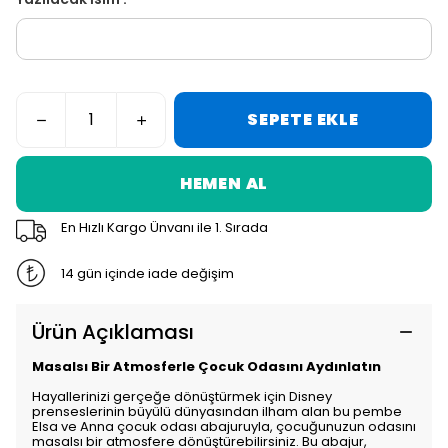
SEPETE EKLE
HEMEN AL
En Hızlı Kargo Ünvanı ile 1. Sırada
14 gün içinde iade değişim
Ürün Açıklaması
Masalsı Bir Atmosferle Çocuk Odasını Aydınlatın
Hayallerinizi gerçeğe dönüştürmek için Disney
prenseslerinin büyülü dünyasından ilham alan bu pembe
Elsa ve Anna çocuk odası abajuruyla, çocuğunuzun odasını
masalsı bir atmosfere dönüştürebilirsiniz. Bu abajur,