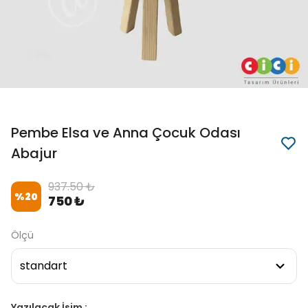
Pembe Elsa ve Anna Çocuk Odası
Abajur
937.50 ₺
%
20
750 ₺
Ölçü
Yazılacak İsim :