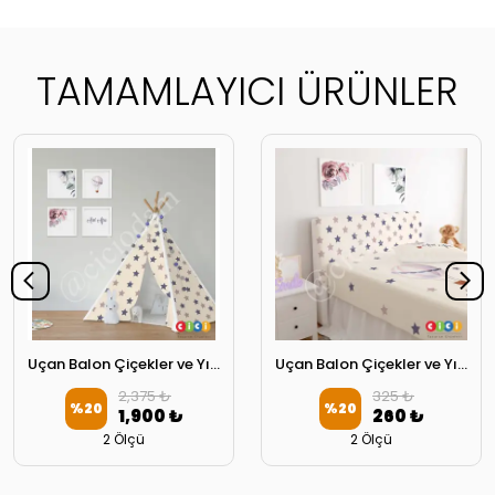
TAMAMLAYICI ÜRÜNLER
Uçan Balon Çiçekler ve Yıldızlar Oyun Çadırı
Uçan Balon Çiçekler ve Yıldızlar Başlık Kılıfı
2,375 ₺
325 ₺
%
20
%
20
1,900 ₺
260 ₺
2 Ölçü
2 Ölçü