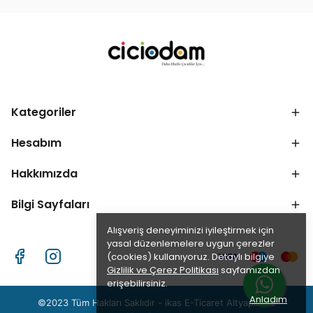
Kategoriler
Hesabım
Hakkımızda
Bilgi Sayfaları
Alışveriş deneyiminizi iyileştirmek için
yasal düzenlemelere uygun çerezler
(cookies) kullanıyoruz. Detaylı bilgiye
Gizlilik ve Çerez Politikası
sayfamızdan
erişebilirsiniz.
Anladım
©2023 Tüm Hakları Saklıdır - ikas E-Ticaret
Altyapısı ile