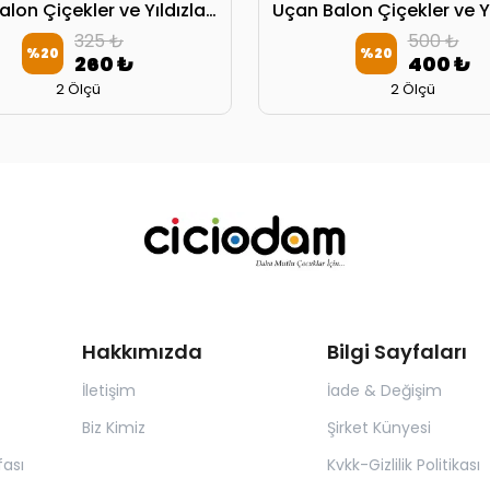
Uçan Balon Çiçekler ve Yıldızlar Başlık Kılıfı
325 ₺
500 ₺
%
20
%
20
260 ₺
400 ₺
2 Ölçü
2 Ölçü
Hakkımızda
Bilgi Sayfaları
İletişim
İade & Değişim
Biz Kimiz
Şirket Künyesi
ası
Kvkk-Gizlilik Politikası