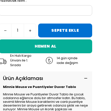
Yazılacak İsim :
SEPETE EKLE
HEMEN AL
En Hızlı Kargo
14 gün içinde
Ünvanı ile 1.
iade değişim
Sırada
Ürün Açıklaması
Minnie Mouse ve Puantiyeler Duvar Tablo
Minnie Mouse ve Puantiyeler Duvar Tablo ile çocuk
odalarına eğlence dolu bir atmosfer katın. Bu tablo,
sevimli Minnie Mouse karakterini ve canlı puantiye
desenlerini bir araya getirerek odanıza şıklık ve neşe
sunuyor. Minnie Mouse un ikonik şapkası ve