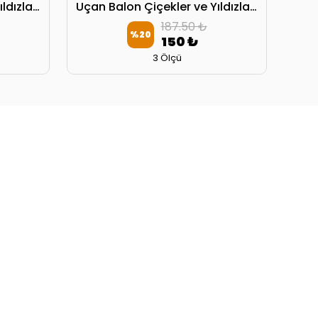
Uçan Balon Çiçekler ve Yıldızlar Yatak Örtüsü
Uçan Balon Çiçekler ve Yıldızlar Kırlent Kılıfı
187.50 ₺
%
20
150 ₺
3 Ölçü