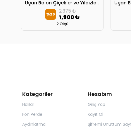
Uçan Balon Çiçekler ve Yıldızlar Oyun Çadırı
2,375 ₺
%
20
1,900 ₺
2 Ölçü
Kategoriler
Hesabım
Halılar
Giriş Yap
Fon Perde
Kayıt Ol
Aydınlatma
Şifremi Unuttum Sayf