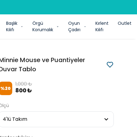
Başlık
Örgü
Oyun
Kırlent
Outlet
Kılıfı
Korumalık
Çadırı
Kılıfı
Minnie Mouse ve Puantiyeler
Duvar Tablo
1,000 ₺
%
20
800 ₺
Ölçü