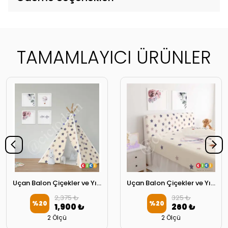
TAMAMLAYICI ÜRÜNLER
Uçan Balon Çiçekler ve Yıldızlar Oyun Çadırı
Uçan Balon Çiçekler ve Yıldızlar Başlık Kılıfı
2,375 ₺
325 ₺
%
20
%
20
1,900 ₺
260 ₺
2 Ölçü
2 Ölçü