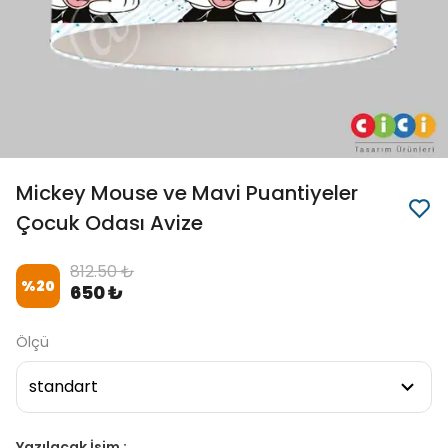
Mickey Mouse ve Mavi Puantiyeler
Çocuk Odası Avize
812.50 ₺
%
20
650 ₺
Ölçü
Yazılacak İsim :