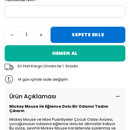
SEPETE EKLE
HEMEN AL
En Hızlı Kargo Ünvanı ile 1. Sırada
14 gün içinde iade değişim
Ürün Açıklaması
Mickey Mouse ile Eğlence Dolu Bir Odanın Tadını
Çıkarın
Mickey Mouse ve Mavi Puantiyeler Çocuk Odası Avizesi,
çocuğunuzun odasına eğlence dolu bir atmosfer katıyor.
Bu avize, sevimli Mickey Mouse karakteriyle süslenmiş ve