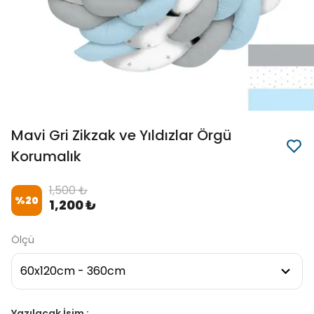
Mavi Gri Zikzak ve Yıldızlar Örgü
Korumalık
1,500 ₺
%
20
1,200 ₺
Ölçü
Yazılacak İsim :