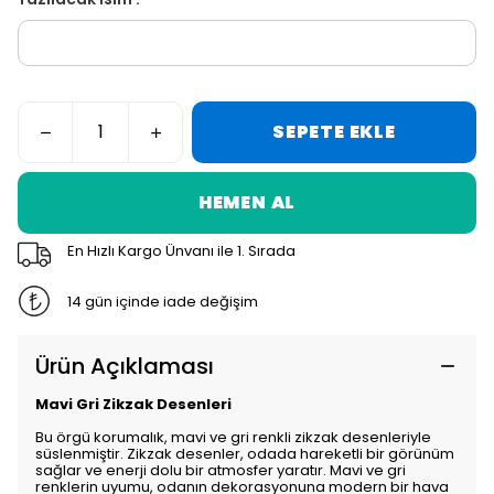
SEPETE EKLE
HEMEN AL
En Hızlı Kargo Ünvanı ile 1. Sırada
14 gün içinde iade değişim
Ürün Açıklaması
Mavi Gri Zikzak Desenleri
Bu örgü korumalık, mavi ve gri renkli zikzak desenleriyle
süslenmiştir. Zikzak desenler, odada hareketli bir görünüm
sağlar ve enerji dolu bir atmosfer yaratır. Mavi ve gri
renklerin uyumu, odanın dekorasyonuna modern bir hava