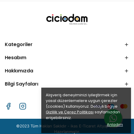
Kategoriler
Hesabım
Hakkımızda
Bilgi Sayfaları
Alışveriş deneyiminizi iyileştirmek için
yasal düzenlemelere uygun çerezler
(cookies) kullanıyoruz. Detaylı bilgiye
Gizlilik ve Çerez Politikası
sayfamızdan
erişebilirsiniz.
Anladım
©2023 Tüm Hakları Saklıdır - ikas E-Ticaret
Altyapısı ile
Hazırlanmıştır.