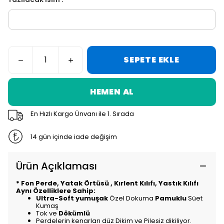
SEPETE EKLE
HEMEN AL
En Hızlı Kargo Ünvanı ile 1. Sırada
14 gün içinde iade değişim
Ürün Açıklaması
* Fon Perde, Yatak Örtüsü , Kırlent Kılıfı, Yastık Kılıfı
Aynı Özelliklere Sahip:
Ultra-Soft yumuşak
Özel Dokuma
Pamuklu
Süet
Kumaş
Tok ve
Dökümlü
Perdelerin kenarları düz Dikim ve Pilesiz dikiliyor.