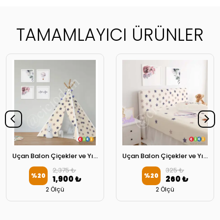
TAMAMLAYICI ÜRÜNLER
Uçan Balon Çiçekler ve Yıldızlar Oyun Çadırı
Uçan Balon Çiçekler ve Yıldızlar Başlık Kılıfı
2,375 ₺
325 ₺
%
20
%
20
1,900 ₺
260 ₺
2 Ölçü
2 Ölçü