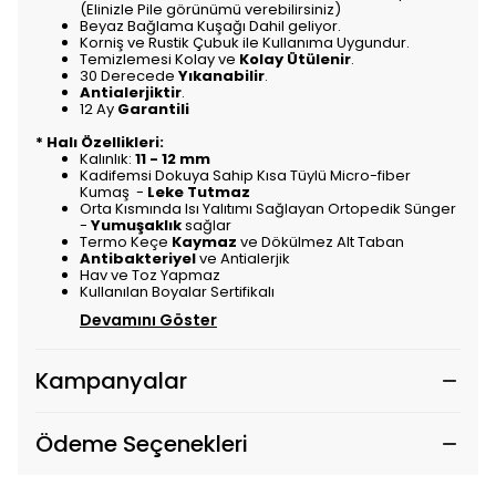
(Elinizle Pile görünümü verebilirsiniz)
Beyaz Bağlama Kuşağı Dahil geliyor.
Korniş ve Rustik Çubuk ile Kullanıma Uygundur.
Temizlemesi Kolay ve
Kolay Ütülenir
.
30 Derecede
Yıkanabilir
.
Antialerjiktir
.
12 Ay
Garantili
* Halı Özellikleri:
Kalınlık:
11 - 12 mm
Kadifemsi Dokuya Sahip Kısa Tüylü Micro-fiber
Kumaş -
Leke Tutmaz
Orta Kısmında Isı Yalıtımı Sağlayan Ortopedik Sünger
-
Yumuşaklık
sağlar
Termo Keçe
Kaymaz
ve Dökülmez Alt Taban
Antibakteriyel
ve Antialerjik
Hav ve Toz Yapmaz
Kullanılan Boyalar Sertifikalı
Devamını Göster
Kampanyalar
Ödeme Seçenekleri