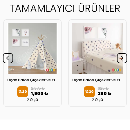
TAMAMLAYICI ÜRÜNLER
Uçan Balon Çiçekler ve Yıldızlar Oyun Çadırı
Uçan Balon Çiçekler ve Yıldızlar Başlık Kılıfı
2,375 ₺
325 ₺
%
20
%
20
1,900 ₺
260 ₺
2 Ölçü
2 Ölçü