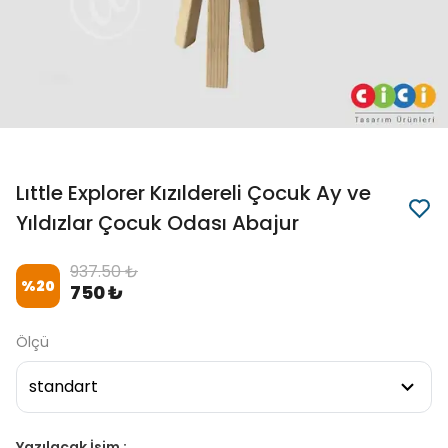
Lıttle Explorer Kızıldereli Çocuk Ay ve
Yıldızlar Çocuk Odası Abajur
937.50 ₺
%
20
750 ₺
Ölçü
Yazılacak İsim :