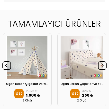
TAMAMLAYICI ÜRÜNLER
Uçan Balon Çiçekler ve Yıldızlar Oyun Çadırı
Uçan Balon Çiçekler ve Yıldızlar Başlık Kılıfı
2,375 ₺
325 ₺
%
20
%
20
1,900 ₺
260 ₺
2 Ölçü
2 Ölçü