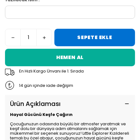
SEPETE EKLE
HEMEN AL
En Hızlı Kargo Ünvanı ile 1. Sırada
14 gün içinde iade değişim
Ürün Açıklaması
Hayal Gücünü Keşfe Çağırın
Çocuğunuzun odasında büyülü bir atmosfer yaratmak ve
keşif dolu bir dünyaya adım atmalarını sağlamak için
mükemmel bir seçenek sunuyoruz! Lıttle Explorer Kızıldereli
temalı bu özel abajur, çocuğunuzun hayal gücünü keşfe