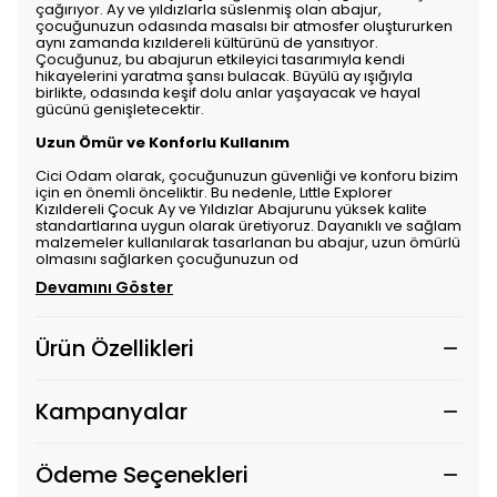
çağırıyor. Ay ve yıldızlarla süslenmiş olan abajur,
çocuğunuzun odasında masalsı bir atmosfer oluştururken
aynı zamanda kızıldereli kültürünü de yansıtıyor.
Çocuğunuz, bu abajurun etkileyici tasarımıyla kendi
hikayelerini yaratma şansı bulacak. Büyülü ay ışığıyla
birlikte, odasında keşif dolu anlar yaşayacak ve hayal
gücünü genişletecektir.
Uzun Ömür ve Konforlu Kullanım
Cici Odam olarak, çocuğunuzun güvenliği ve konforu bizim
için en önemli önceliktir. Bu nedenle, Lıttle Explorer
Kızıldereli Çocuk Ay ve Yıldızlar Abajurunu yüksek kalite
standartlarına uygun olarak üretiyoruz. Dayanıklı ve sağlam
malzemeler kullanılarak tasarlanan bu abajur, uzun ömürlü
olmasını sağlarken çocuğunuzun od
Devamını Göster
Ürün Özellikleri
Kampanyalar
Ödeme Seçenekleri