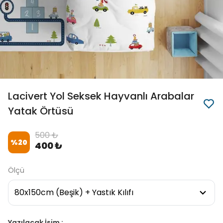
Lacivert Yol Seksek Hayvanlı Arabalar
Yatak Örtüsü
500 ₺
%
20
400 ₺
Ölçü
Yazılacak İsim :