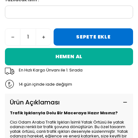
SEPETE EKLE
HEMEN AL
En Hızlı Kargo Ünvanı ile 1. Sırada
14 gün içinde iade değişim
Ürün Açıklaması
Trafik Işıklarıyla Dolu Bir Maceraya Hazır Mısınız?
Cici Odam Araba Trafik Işıkları İsimli Yatak Örtüsü ile yatak
odanızı renkli bir trafik şovuna dönüştürün. Bu özel tasarım
yatak örtüsü, canlı trafik ışıkları deseniyle süslenmiştir. Yatak
odanıza hareket, eğlence ve enerji katarken, size keyifli bir