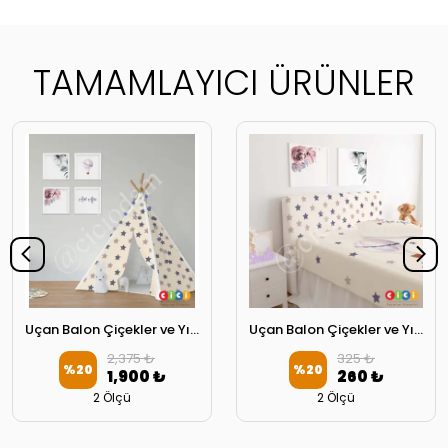
TAMAMLAYICI ÜRÜNLER
Uçan Balon Çiçekler ve Yıldızlar Oyun Çadırı
Uçan Balon Çiçekler ve Yıldızlar Başlık Kılıfı
2,375 ₺
325 ₺
%
20
%
20
1,900 ₺
260 ₺
2 Ölçü
2 Ölçü