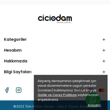
Kategoriler
Hesabım
Hakkımızda
Bilgi Sayfaları
Alışveriş deneyiminizi iyileştirmek için
yasal düzenlemelere uygun çerezler
(cookies) kullanıyoruz. Detaylı bilgiye
Gizlilik ve Çerez Politikası
sayfamızdan
erişebilirsiniz.
Anladım
©2023 Tüm Hakları Saklıdır - ikas E-Ticaret
Altyapısı ile