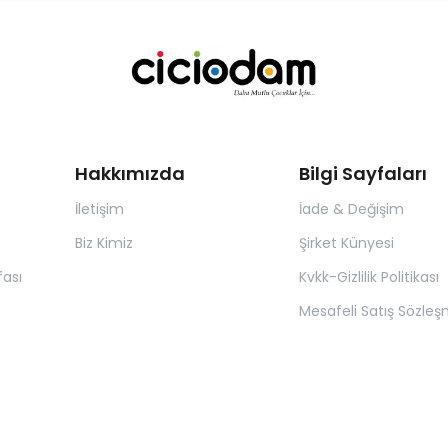
Hakkımızda
Bilgi Sayfaları
İletişim
İade & Değişim
Biz Kimiz
Şirket Künyesi
ası
Kvkk-Gizlilik Politikası
Mesafeli Satış Sözleş