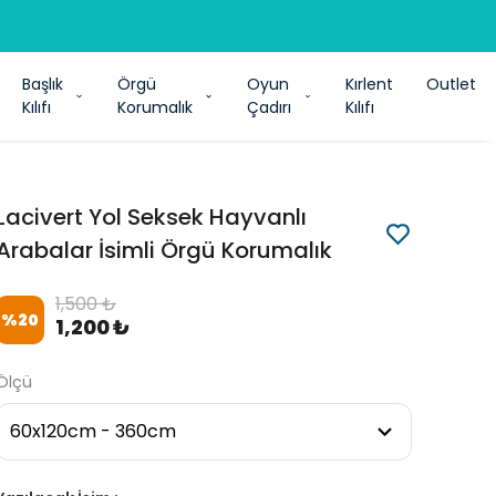
Başlık
Örgü
Oyun
Kırlent
Outlet
Kılıfı
Korumalık
Çadırı
Kılıfı
Lacivert Yol Seksek Hayvanlı
Arabalar İsimli Örgü Korumalık
1,500 ₺
%
20
1,200 ₺
Ölçü