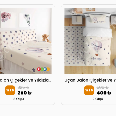
Uçan Balon Çiçekler ve Yıldızlar Başlık Kılıfı
325 ₺
500 ₺
%
20
%
20
260 ₺
400 ₺
2 Ölçü
2 Ölçü