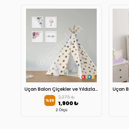
Uçan Balon Çiçekler ve Yıldızlar Oyun Çadırı
2,375 ₺
%
20
1,900 ₺
2 Ölçü