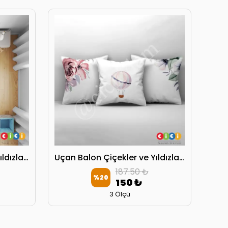
Uçan Balon Çiçekler ve Yıldızlar Yatak Örtüsü
Uçan Balon Çiçekler ve Yıldızlar Kırlent Kılıfı
187.50 ₺
%
20
150 ₺
3 Ölçü