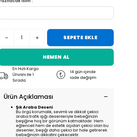
Yazılacak İsim :
SEPETE EKLE
HEMEN AL
En Hızlı Kargo
14 gün içinde
Ünvanı ile 1.
iade değişim
Sırada
Ürün Açıklaması
Şık Araba Deseni
Bu örgü korumalık, sevimli ve dikkat çekici
araba trafik ışığı desenleriyle bebeğinizin
beşiğine hoş bir görünüm katmaktadır. Hem
eğlenceli hem de estetik açıdan çekici olan bu
desenler, beşiği daha çekici bir hale getirerek
bebeğinizin dikkatini çekecektir.