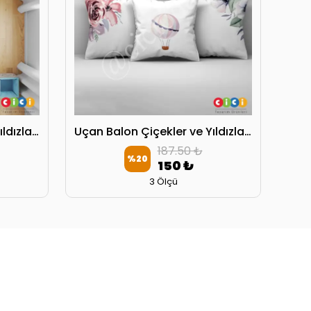
Uçan Balon Çiçekler ve Yıldızlar Yatak Örtüsü
Uçan Balon Çiçekler ve Yıldızlar Kırlent Kılıfı
187.50 ₺
%
20
150 ₺
3 Ölçü