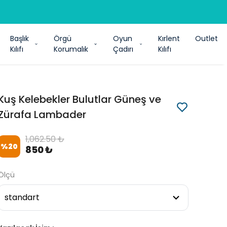
Başlık
Örgü
Oyun
Kırlent
Outlet
Kılıfı
Korumalık
Çadırı
Kılıfı
Kuş Kelebekler Bulutlar Güneş ve
Zürafa Lambader
1,062.50 ₺
%
20
850 ₺
Ölçü