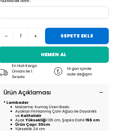
Yazılacak İsim :
SEPETE EKLE
HEMEN AL
En Hızlı Kargo
14 gün içinde
Ünvanı ile 1.
iade değişim
Sırada
Ürün Açıklaması
* Lambader
Malzeme: Kumaş Üzeri Baskı
Ayakları Fırınlanmış Çam Ağacı ile Dayanıklı
ve
Kalitelidir
Ayak
Yüksekliği
135 cm, Şapka Dahil
155 cm
Ürün Çapı: 30cm
Yükseklik 24 cm