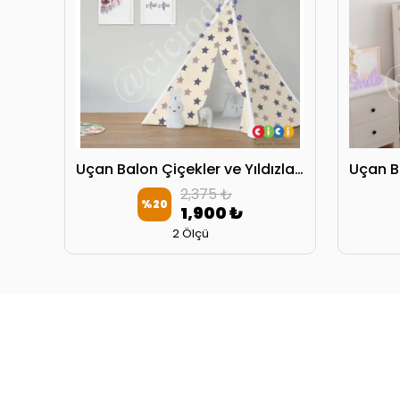
Uçan Balon Çiçekler ve Yıldızlar Oyun Çadırı
2,375 ₺
%
20
1,900 ₺
2 Ölçü