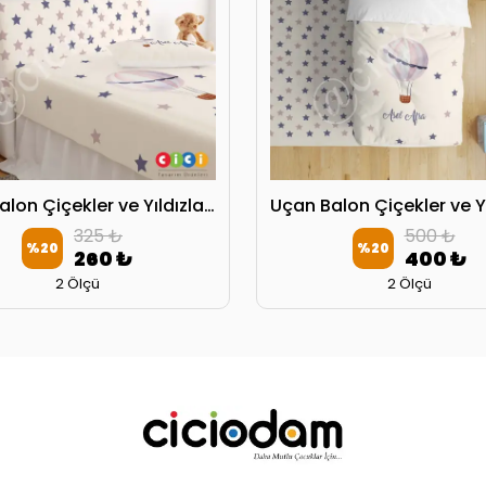
Uçan Balon Çiçekler ve Yıldızlar Başlık Kılıfı
325 ₺
500 ₺
%
20
%
20
260 ₺
400 ₺
2 Ölçü
2 Ölçü