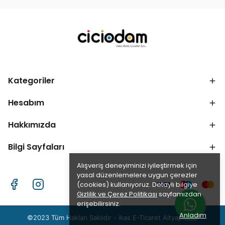
Kategoriler
Hesabım
Hakkımızda
Bilgi Sayfaları
Alışveriş deneyiminizi iyileştirmek için
yasal düzenlemelere uygun çerezler
(cookies) kullanıyoruz. Detaylı bilgiye
Gizlilik ve Çerez Politikası
sayfamızdan
erişebilirsiniz.
Anladım
©2023 Tüm Hakları Saklıdır - ikas E-Ticaret
Altyapısı ile