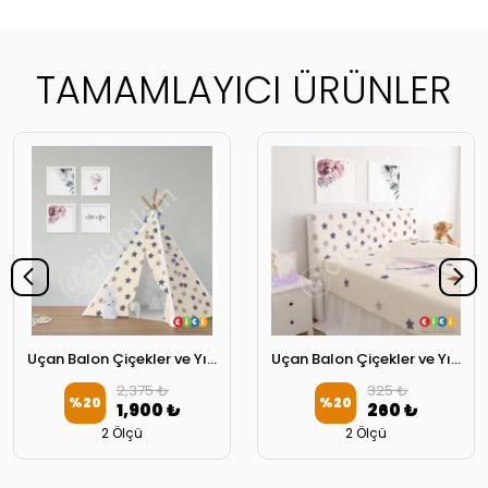
TAMAMLAYICI ÜRÜNLER
Uçan Balon Çiçekler ve Yıldızlar Oyun Çadırı
Uçan Balon Çiçekler ve Yıldızlar Başlık Kılıfı
2,375 ₺
325 ₺
%
20
%
20
1,900 ₺
260 ₺
2 Ölçü
2 Ölçü