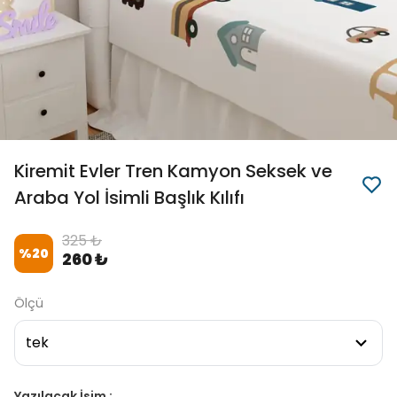
Kiremit Evler Tren Kamyon Seksek ve
Araba Yol İsimli Başlık Kılıfı
325 ₺
%
20
260 ₺
Ölçü
Yazılacak İsim :