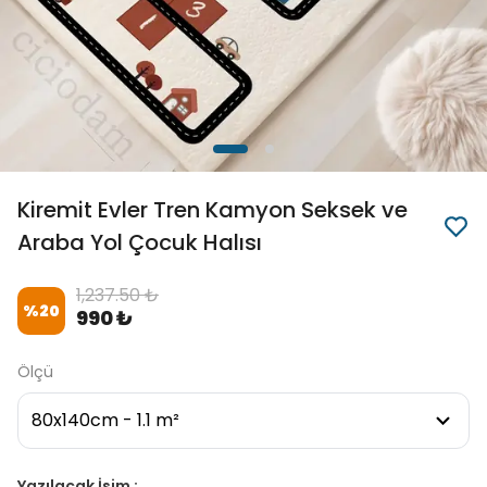
Kiremit Evler Tren Kamyon Seksek ve
Araba Yol Çocuk Halısı
1,237.50 ₺
%
20
990 ₺
Ölçü
Yazılacak İsim :