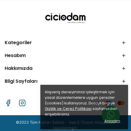
Kategoriler
Hesabım
Hakkımızda
Bilgi Sayfaları
Alışveriş deneyiminizi iyileştirmek için
yasal düzenlemelere uygun çerezler
(cookies) kullanıyoruz. Detaylı bilgiye
Gizlilik ve Çerez Politikası
sayfamızdan
erişebilirsiniz.
Anladım
©2023 Tüm Hakları Saklıdır - ikas E-Ticaret
Altyapısı ile
Hazırlanmıştır.