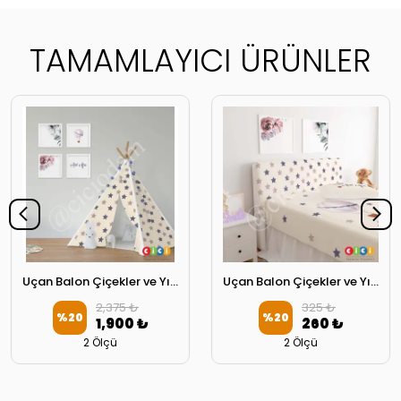
TAMAMLAYICI ÜRÜNLER
Uçan Balon Çiçekler ve Yıldızlar Oyun Çadırı
Uçan Balon Çiçekler ve Yıldızlar Başlık Kılıfı
2,375 ₺
325 ₺
%
20
%
20
1,900 ₺
260 ₺
2 Ölçü
2 Ölçü