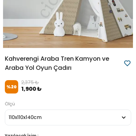
Kahverengi Araba Tren Kamyon ve
Araba Yol Oyun Çadırı
2,375 ₺
%
20
1,900 ₺
Ölçü
Yazılacak İsim :