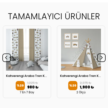
TAMAMLAYICI ÜRÜNLER
Kahverengi Araba Tren Kamyon ve Araba Yol Çocuk Odası Perdesi 2 Kanat
Kahverengi Araba Tren Kamyon ve Araba Yol Oyun Çadırı
1,225 ₺
2,375 ₺
%
20
%
20
980 ₺
1,900 ₺
7 En 7 Boy
2 Ölçü