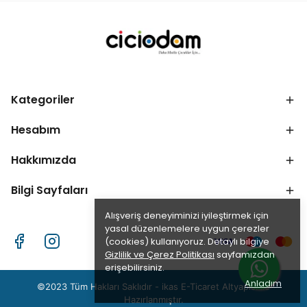
Kategoriler
Hesabım
Hakkımızda
Bilgi Sayfaları
Alışveriş deneyiminizi iyileştirmek için
yasal düzenlemelere uygun çerezler
(cookies) kullanıyoruz. Detaylı bilgiye
Gizlilik ve Çerez Politikası
sayfamızdan
erişebilirsiniz.
Anladım
©2023 Tüm Hakları Saklıdır - ikas E-Ticaret
Altyapısı ile
Hazırlanmıştır.