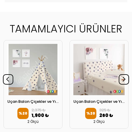
TAMAMLAYICI ÜRÜNLER
Uçan Balon Çiçekler ve Yıldızlar Oyun Çadırı
Uçan Balon Çiçekler ve Yıldızlar Başlık Kılıfı
2,375 ₺
325 ₺
%
20
%
20
1,900 ₺
260 ₺
2 Ölçü
2 Ölçü