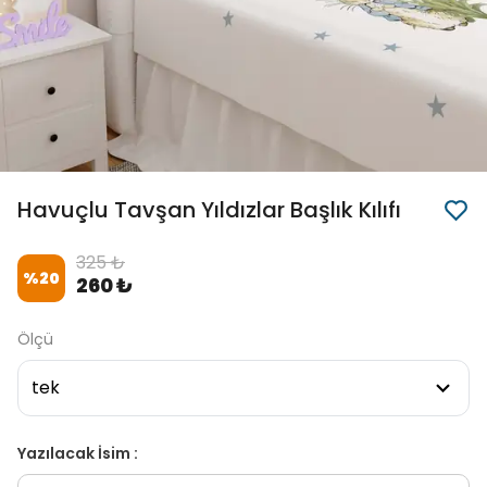
Havuçlu Tavşan Yıldızlar Başlık Kılıfı
325 ₺
%
20
260 ₺
Ölçü
Yazılacak İsim :