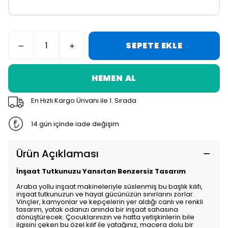
SEPETE EKLE
HEMEN AL
En Hızlı Kargo Ünvanı ile 1. Sırada
14 gün içinde iade değişim
Ürün Açıklaması
İnşaat Tutkunuzu Yansıtan Benzersiz Tasarım
Araba yollu inşaat makineleriyle süslenmiş bu başlık kılıfı,
inşaat tutkunuzun ve hayal gücünüzün sınırlarını zorlar.
Vinçler, kamyonlar ve kepçelerin yer aldığı canlı ve renkli
tasarım, yatak odanızı anında bir inşaat sahasına
dönüştürecek. Çocuklarınızın ve hatta yetişkinlerin bile
ilgisini çeken bu özel kılıf ile yatağınız, macera dolu bir