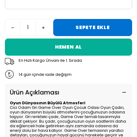
SEPETE EKLE
HEMEN AL
En Hızlı Kargo Ünvanı ile 1. Sırada
14 gün içinde iade değişim
Ürün Açıklaması
Oyun Dünyasının Büyülü Atmosferi
Cici Odam Gri Game Over Oyun Çocuk Odası Oyun Çadırı,
oyun dünyasının büyülü atmosferini çocuğunuzun odasına
taşıyor. Gri renkteki çadır, Game Over temalı tasarımıyla
dikkat çekiyor. Bu çadır, çocuğunuzun oyun saatlerini daha
da eğlenceli hale getirirken aynı zamanda odasına da
enerji dolu bir hava katıyor. Game Over temasının yaratıcı
detayları, çocuğunuzun hayal gücünü harekete geçirir ve