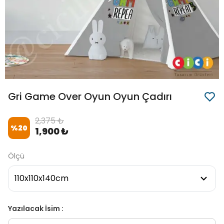
Gri Game Over Oyun Oyun Çadırı
2,375 ₺
%
20
1,900 ₺
Ölçü
Yazılacak İsim :