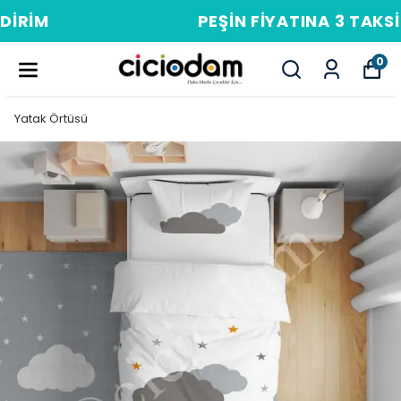
PEŞIN FIYATINA 3 TAKSIT
0
Yatak Örtüsü