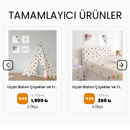
TAMAMLAYICI ÜRÜNLER
Uçan Balon Çiçekler ve Yıldızlar Oyun Çadırı
Uçan Balon Çiçekler ve Yıldızlar Başlık Kılıfı
2,375 ₺
325 ₺
%
20
%
20
1,900 ₺
260 ₺
2 Ölçü
2 Ölçü