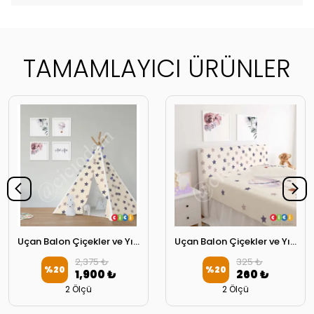
TAMAMLAYICI ÜRÜNLER
Uçan Balon Çiçekler ve Yıldızlar Oyun Çadırı
Uçan Balon Çiçekler ve Yıldızlar Başlık Kılıfı
2,375 ₺
325 ₺
%
20
%
20
1,900 ₺
260 ₺
2 Ölçü
2 Ölçü