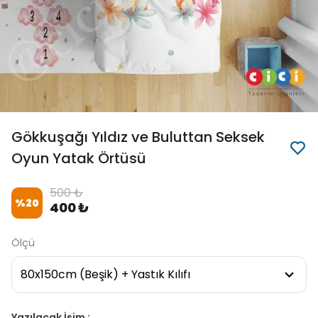
Gökkuşağı Yıldız ve Buluttan Seksek
Oyun Yatak Örtüsü
500 ₺
%
20
400 ₺
Ölçü
Yazılacak İsim :