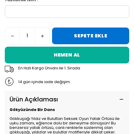
SEPETE EKLE
HEMEN AL
En Hızlı Kargo Ünvanı ile 1. Sırada
14 gün içinde iade değişim
Ürün Açıklaması
Gökyüzünde Bir Dans
Gökkuşağı Yıldız ve Buluttan Seksek Oyun Yatak Örtüsü ile
uyku zamanı, eğlence dolu bir deneyime dönüşsün! Bu
benzersiz yatak örtüsü, canlı renklerle süslenmiş olan
gökkuşağı, yıldızlar ve bulutlar motifleriyle dikkat çeker.