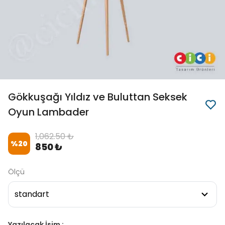
Gökkuşağı Yıldız ve Buluttan Seksek
Oyun Lambader
1,062.50 ₺
%
20
850 ₺
Ölçü
Yazılacak İsim :