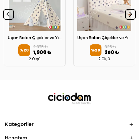
Uçan Balon Çiçekler ve Yıldızlar Oyun Çadırı
Uçan Balon Çiçekler ve Yıldızlar Başlık Kılıfı
2,375 ₺
325 ₺
%
20
%
20
1,900 ₺
260 ₺
2 Ölçü
2 Ölçü
Kategoriler
Hesabım