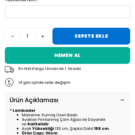
SEPETE EKLE
HEMEN AL
En Hızlı Kargo Ünvanı ile 1. Sırada
14 gün içinde iade değişim
Ürün Açıklaması
* Lambader
Malzeme: Kumaş Üzeri Baskı
Ayakları Fırınlanmış Çam Ağacı ile Dayanıklı
ve
Kalitelidir
Ayak
Yüksekliği
135 cm, Şapka Dahil
155 cm
Ürün Çapı: 30cm