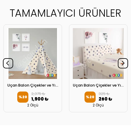
TAMAMLAYICI ÜRÜNLER
Uçan Balon Çiçekler ve Yıldızlar Oyun Çadırı
Uçan Balon Çiçekler ve Yıldızlar Başlık Kılıfı
2,375 ₺
325 ₺
%
20
%
20
1,900 ₺
260 ₺
2 Ölçü
2 Ölçü