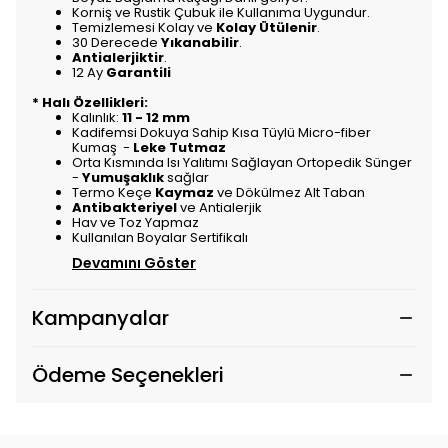
Korniş ve Rustik Çubuk ile Kullanıma Uygundur.
Temizlemesi Kolay ve
Kolay Ütülenir
.
30 Derecede
Yıkanabilir
.
Antialerjiktir
.
12 Ay
Garantili
* Halı Özellikleri:
Kalınlık:
11 - 12 mm
Kadifemsi Dokuya Sahip Kısa Tüylü Micro-fiber
Kumaş -
Leke Tutmaz
Orta Kısmında Isı Yalıtımı Sağlayan Ortopedik Sünger
-
Yumuşaklık
sağlar
Termo Keçe
Kaymaz
ve Dökülmez Alt Taban
Antibakteriyel
ve Antialerjik
Hav ve Toz Yapmaz
Kullanılan Boyalar Sertifikalı
Devamını Göster
Kampanyalar
Ödeme Seçenekleri