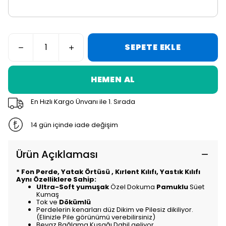
SEPETE EKLE
HEMEN AL
En Hızlı Kargo Ünvanı ile 1. Sırada
14 gün içinde iade değişim
Ürün Açıklaması
* Fon Perde, Yatak Örtüsü , Kırlent Kılıfı, Yastık Kılıfı
Aynı Özelliklere Sahip:
Ultra-Soft yumuşak
Özel Dokuma
Pamuklu
Süet
Kumaş
Tok ve
Dökümlü
Perdelerin kenarları düz Dikim ve Pilesiz dikiliyor.
(Elinizle Pile görünümü verebilirsiniz)
Beyaz Bağlama Kuşağı Dahil geliyor.