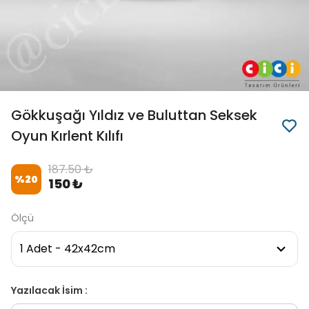
Gökkuşağı Yıldız ve Buluttan Seksek
Oyun Kırlent Kılıfı
187.50 ₺
%
20
150 ₺
Ölçü
Yazılacak İsim :