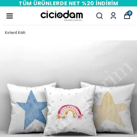
RIM
PEŞIN FIYATINA 3 TAKSIT
0
Kırlent Kılıfı