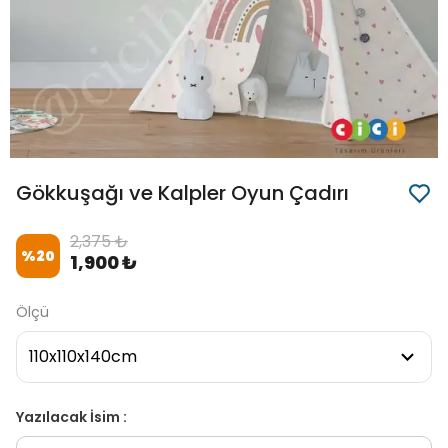
Gökkuşağı ve Kalpler Oyun Çadırı
2,375 ₺
%
20
1,900 ₺
Ölçü
Yazılacak İsim :