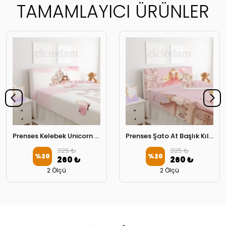
TAMAMLAYICI ÜRÜNLER
Prenses Kelebek Unicorn Başlık Kılıfı
Prenses Şato At Başlık Kılıfı
325 ₺
325 ₺
%
20
%
20
260 ₺
260 ₺
2 Ölçü
2 Ölçü