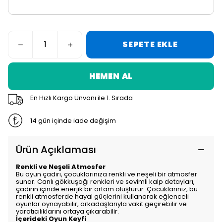
SEPETE EKLE
HEMEN AL
En Hızlı Kargo Ünvanı ile 1. Sırada
14 gün içinde iade değişim
Ürün Açıklaması
Renkli ve Neşeli Atmosfer
Bu oyun çadırı, çocuklarınıza renkli ve neşeli bir atmosfer
sunar. Canlı gökkuşağı renkleri ve sevimli kalp detayları,
çadırın içinde enerjik bir ortam oluşturur. Çocuklarınız, bu
renkli atmosferde hayal güçlerini kullanarak eğlenceli
oyunlar oynayabilir, arkadaşlarıyla vakit geçirebilir ve
yaratıcılıklarını ortaya çıkarabilir.
İçerideki Oyun Keyfi