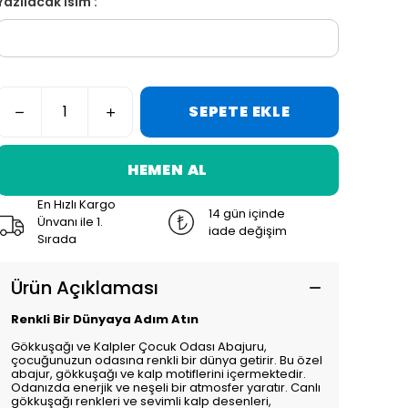
Yazılacak İsim :
SEPETE EKLE
HEMEN AL
En Hızlı Kargo
14 gün içinde
Ünvanı ile 1.
iade değişim
Sırada
Ürün Açıklaması
Renkli Bir Dünyaya Adım Atın
Gökkuşağı ve Kalpler Çocuk Odası Abajuru,
çocuğunuzun odasına renkli bir dünya getirir. Bu özel
abajur, gökkuşağı ve kalp motiflerini içermektedir.
Odanızda enerjik ve neşeli bir atmosfer yaratır. Canlı
gökkuşağı renkleri ve sevimli kalp desenleri,