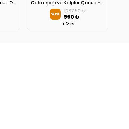
Gökkuşağı ve Kalpler Çocuk Odası Perdesi 2 Kanat
Gökkuşağı ve Kalpler Çocuk Halısı 5075
1,237.50 ₺
%
20
990 ₺
13 Ölçü