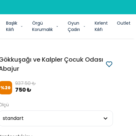
Başlık
Örgü
Oyun
Kırlent
Outlet
Kılıfı
Korumalık
Çadırı
Kılıfı
Gökkuşağı ve Kalpler Çocuk Odası
Abajur
937.50 ₺
%
20
750 ₺
Ölçü