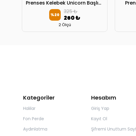
Gökkuşağı ve Kalpler Kırlent Kılıfı
Prenses Kelebek Unicorn Başlık Kılıfı
Pren
325 ₺
%
20
260 ₺
2 Ölçü
Kategoriler
Hesabım
Halılar
Giriş Yap
Fon Perde
Kayıt Ol
Aydınlatma
Şifremi Unuttum Sayf