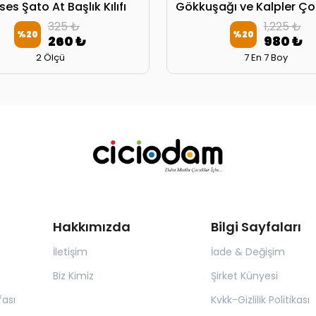
ses Şato At Başlık Kılıfı
325 ₺
1,225 ₺
%
20
%
20
260 ₺
980 ₺
2 Ölçü
7 En 7 Boy
Hakkımızda
Bilgi Sayfaları
İletişim
İade & Değişim
Biz Kimiz
Şirket Künyesi
ası
Kvkk-Gizlilik Politikası