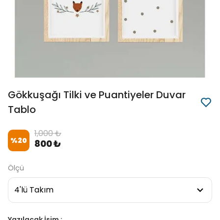
Gökkuşağı Tilki ve Puantiyeler Duvar
Tablo
1,000 ₺
%
20
800 ₺
Ölçü
Yazılacak İsim :