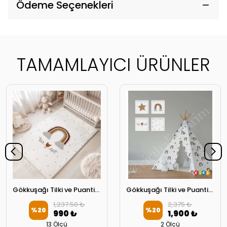
Ödeme Seçenekleri
TAMAMLAYICI ÜRÜNLER
Gökkuşağı Tilki ve Puantiyeler Çocuk Halısı
Gökkuşağı Tilki ve Puantiyeler Oyun Çadırı
1,237.50 ₺
2,375 ₺
%
20
%
20
990 ₺
1,900 ₺
13 Ölçü
2 Ölçü