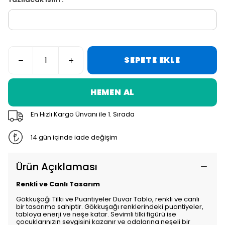
SEPETE EKLE
HEMEN AL
En Hızlı Kargo Ünvanı ile 1. Sırada
14 gün içinde iade değişim
Ürün Açıklaması
Renkli ve Canlı Tasarım
Gökkuşağı Tilki ve Puantiyeler Duvar Tablo, renkli ve canlı
bir tasarıma sahiptir. Gökkuşağı renklerindeki puantiyeler,
tabloya enerji ve neşe katar. Sevimli tilki figürü ise
çocuklarınızın sevgisini kazanır ve odalarına neşeli bir