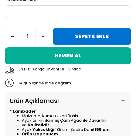
SEPETE EKLE
HEMEN AL
En Hızlı Kargo Ünvanı ile 1. Sırada
14 gün içinde iade değişim
Ürün Açıklaması
* Lambader
Malzeme: Kumaş Üzeri Baskı
Ayakları Fırınlanmış Çam Ağacı ile Dayanıklı
ve
Kalitelidir
Ayak
Yüksekliği
135 cm, Şapka Dahil
155 cm
Ürün Çapı: 30cm