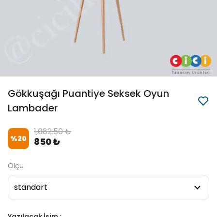
Gökkuşağı Puantiye Seksek Oyun
Lambader
1,062.50 ₺
%
20
850 ₺
Ölçü
Yazılacak İsim :