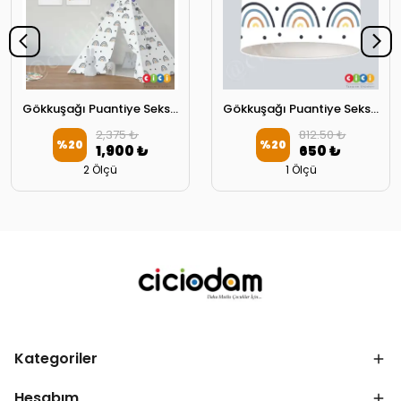
Gökkuşağı Puantiye Seksek Oyun Oyun Çadırı
Gökkuşağı Puantiye Seksek Oyun Çocuk Odası Avize
2,375 ₺
812.50 ₺
%
20
%
20
1,900 ₺
650 ₺
2 Ölçü
1 Ölçü
Kategoriler
Hesabım