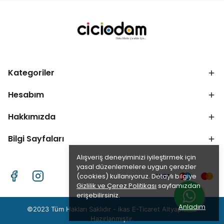
Kategoriler
Hesabım
Hakkımızda
Bilgi Sayfaları
Alışveriş deneyiminizi iyileştirmek için
yasal düzenlemelere uygun çerezler
(cookies) kullanıyoruz. Detaylı bilgiye
Gizlilik ve Çerez Politikası
sayfamızdan
erişebilirsiniz.
Anladım
©2023 Tüm Hakları Saklıdır - ikas E-Ticaret
Altyapısı ile
Hazırlanmıştır.