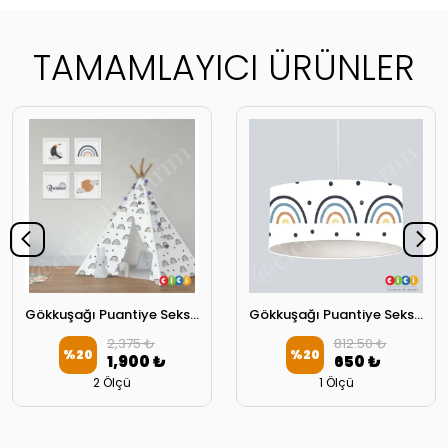
TAMAMLAYICI ÜRÜNLER
Gökkuşağı Puantiye Seksek Oyun Oyun Çadırı
Gökkuşağı Puantiye Seksek Oyun Çocuk Odası Avize
2,375 ₺
812.50 ₺
%
20
%
20
1,900 ₺
650 ₺
2 Ölçü
1 Ölçü