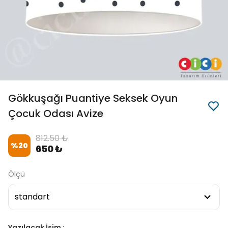
Gökkuşağı Puantiye Seksek Oyun
Çocuk Odası Avize
812.50 ₺
%
20
650 ₺
Ölçü
Yazılacak İsim :