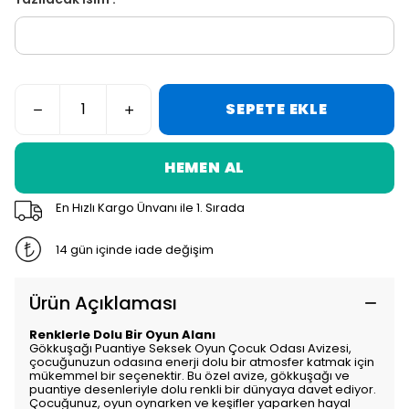
SEPETE EKLE
HEMEN AL
En Hızlı Kargo Ünvanı ile 1. Sırada
14 gün içinde iade değişim
Ürün Açıklaması
Renklerle Dolu Bir Oyun Alanı
Gökkuşağı Puantiye Seksek Oyun Çocuk Odası Avizesi,
çocuğunuzun odasına enerji dolu bir atmosfer katmak için
mükemmel bir seçenektir. Bu özel avize, gökkuşağı ve
puantiye desenleriyle dolu renkli bir dünyaya davet ediyor.
Çocuğunuz, oyun oynarken ve keşifler yaparken hayal