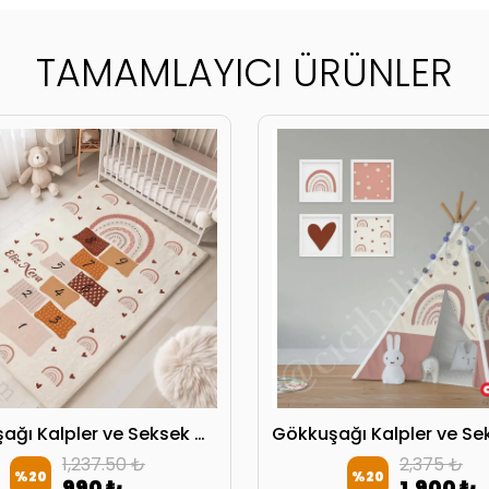
TAMAMLAYICI ÜRÜNLER
Gökkuşağı Kalpler ve Seksek Oyun Çocuk Halısı
1,237.50 ₺
2,375 ₺
%
20
%
20
990 ₺
1,900 ₺