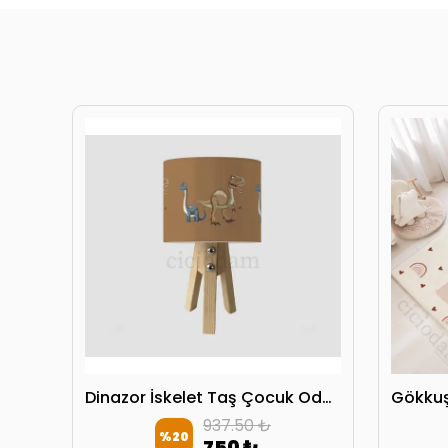
Gökkuşağı Kalpler ve Seksek Oyun Kırlent Kılıfı
Dinazor İskelet Taş Çocuk Odası Abajur
937.50 ₺
%
20
750 ₺