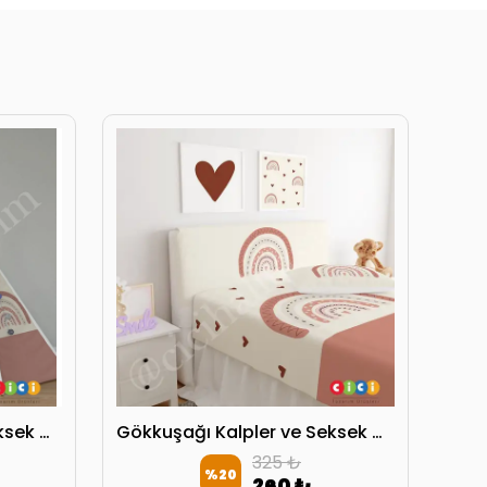
Gökkuşağı Kalpler ve Seksek Oyun Oyun Çadırı
Gökkuşağı Kalpler ve Seksek Oyun Başlık Kılıfı
325 ₺
%
20
260 ₺