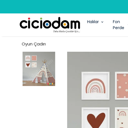
Halılar
Fon
Perde
Oyun Çadırı