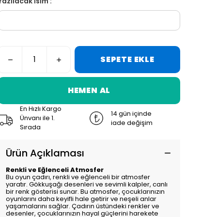
Yazılacak İsim :
SEPETE EKLE
HEMEN AL
En Hızlı Kargo
14 gün içinde
Ünvanı ile 1.
iade değişim
Sırada
Ürün Açıklaması
Renkli ve Eğlenceli Atmosfer
Bu oyun çadırı, renkli ve eğlenceli bir atmosfer
yaratır. Gökkuşağı desenleri ve sevimli kalpler, canlı
bir renk gösterisi sunar. Bu atmosfer, çocuklarınızın
oyunlarını daha keyifli hale getirir ve neşeli anlar
yaşamalarını sağlar. Çadırın üstündeki renkler ve
desenler, çocuklarınızın hayal güçlerini harekete