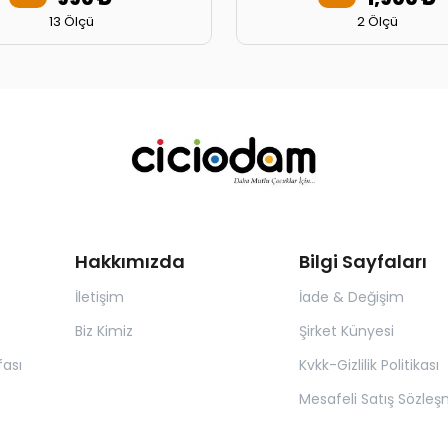
13 Ölçü
2 Ölçü
Hakkımızda
Bilgi Sayfaları
İletişim
İade & Değişim
Biz Kimiz
Şirket Künyesi
ası
Kvkk-Gizlilik Politikası
Mesafeli Satış Sözleş