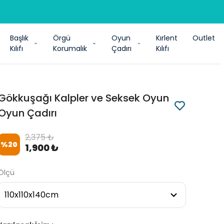
Başlık
Örgü
Oyun
Kırlent
Outlet
Kılıfı
Korumalık
Çadırı
Kılıfı
Gökkuşağı Kalpler ve Seksek Oyun
Oyun Çadırı
2,375 ₺
%
20
1,900 ₺
Ölçü