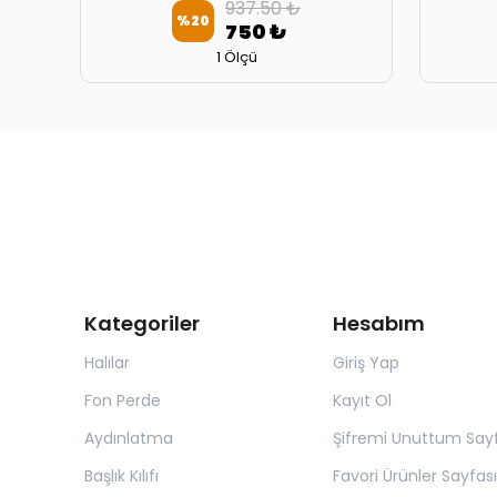
937.50 ₺
%
20
750 ₺
1 Ölçü
Kategoriler
Hesabım
Halılar
Giriş Yap
Fon Perde
Kayıt Ol
Aydınlatma
Şifremi Unuttum Sayf
Başlık Kılıfı
Favori Ürünler Sayfası