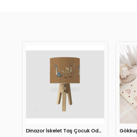
Gökkuşağı Kalpler ve Seksek Oyun Kırlent Kılıfı
Dinazor İskelet Taş Çocuk Odası Abajur