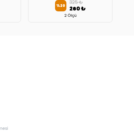
325 ₺
%
20
260 ₺
2 Ölçü
mesi