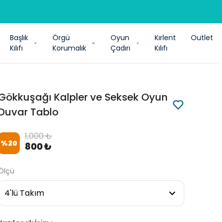
Başlık
Örgü
Oyun
Kırlent
Outlet
Kılıfı
Korumalık
Çadırı
Kılıfı
Gökkuşağı Kalpler ve Seksek Oyun
Duvar Tablo
1,000 ₺
%
20
800 ₺
Ölçü