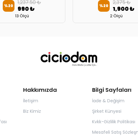
1,237.50 ₺
2,375 ₺
%
20
%
20
990 ₺
1,900 ₺
13 Ölçü
2 Ölçü
Hakkımızda
Bilgi Sayfaları
İletişim
İade & Değişim
Biz Kimiz
Şirket Künyesi
ası
Kvkk-Gizlilik Politikası
Mesafeli Satış Sözleş