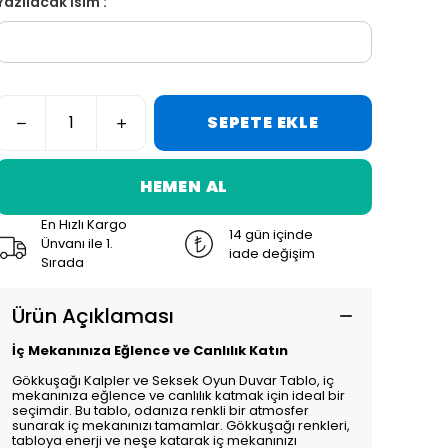
Yazılacak İsim :
SEPETE EKLE
HEMEN AL
En Hızlı Kargo
14 gün içinde
Ünvanı ile 1.
iade değişim
Sırada
Ürün Açıklaması
İç Mekanınıza Eğlence ve Canlılık Katın
Gökkuşağı Kalpler ve Seksek Oyun Duvar Tablo, iç
mekanınıza eğlence ve canlılık katmak için ideal bir
seçimdir. Bu tablo, odanıza renkli bir atmosfer
sunarak iç mekanınızı tamamlar. Gökkuşağı renkleri,
tabloya enerji ve neşe katarak iç mekanınızı