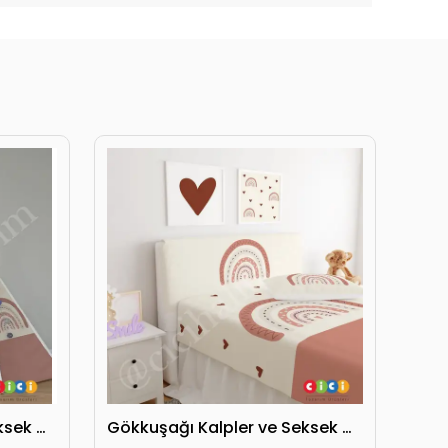
Gökkuşağı Kalpler ve Seksek Oyun Oyun Çadırı
Gökkuşağı Kalpler ve Seksek Oyun Başlık Kılıfı