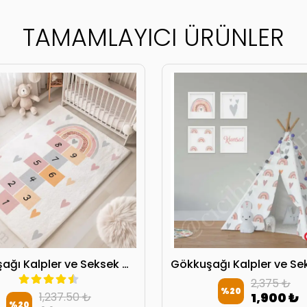
TAMAMLAYICI ÜRÜNLER
Gökkuşağı Kalpler ve Seksek Çocuk Halısı 5078
2,375 ₺
%
20
1,237.50 ₺
1,900 ₺
%
20