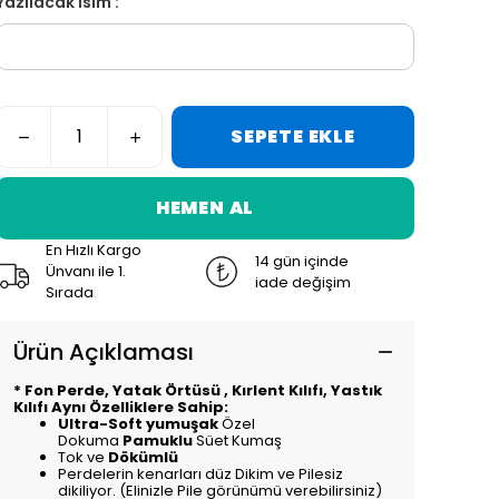
Yazılacak İsim :
SEPETE EKLE
HEMEN AL
En Hızlı Kargo
14 gün içinde
Ünvanı ile 1.
iade değişim
Sırada
Ürün Açıklaması
* Fon Perde, Yatak Örtüsü , Kırlent Kılıfı, Yastık
Kılıfı Aynı Özelliklere Sahip:
Ultra-Soft yumuşak
Özel
Dokuma
Pamuklu
Süet Kumaş
Tok ve
Dökümlü
Perdelerin kenarları düz Dikim ve Pilesiz
dikiliyor. (Elinizle Pile görünümü verebilirsiniz)