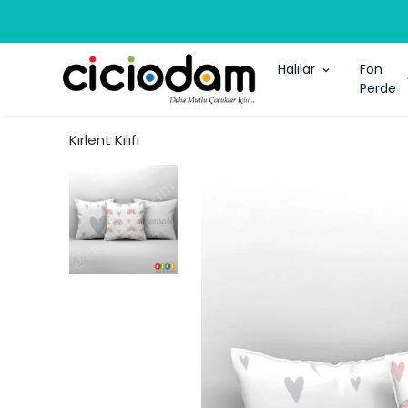
Halılar
Fon
Perde
Kırlent Kılıfı