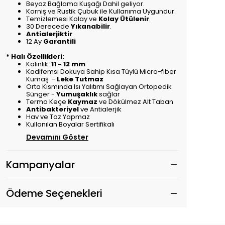
Beyaz Bağlama Kuşağı Dahil geliyor.
Korniş ve Rustik Çubuk ile Kullanıma Uygundur.
Temizlemesi Kolay ve
Kolay Ütülenir
.
30 Derecede
Yıkanabilir
.
Antialerjiktir
.
12 Ay
Garantili
* Halı Özellikleri:
Kalınlık:
11 - 12 mm
Kadifemsi Dokuya Sahip Kısa Tüylü Micro-fiber
Kumaş -
Leke Tutmaz
Orta Kısmında Isı Yalıtımı Sağlayan Ortopedik
Sünger -
Yumuşaklık
sağlar
Termo Keçe
Kaymaz
ve Dökülmez Alt Taban
Antibakteriyel
ve Antialerjik
Hav ve Toz Yapmaz
Kullanılan Boyalar Sertifikalı
Devamını Göster
Kampanyalar
Ödeme Seçenekleri