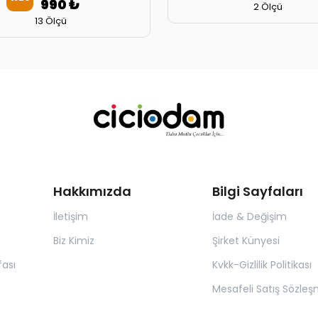
990 ₺
2 Ölçü
13 Ölçü
Hakkımızda
Bilgi Sayfaları
İletişim
İade & Değişim
Biz Kimiz
Şirket Künyesi
ası
Kvkk-Gizlilik Politikası
Mesafeli Satış Sözleş