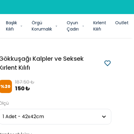
Başlık
Örgü
Oyun
Kırlent
Outlet
Kılıfı
Korumalık
Çadırı
Kılıfı
Gökkuşağı Kalpler ve Seksek
Kırlent Kılıfı
187.50 ₺
%
20
150 ₺
Ölçü