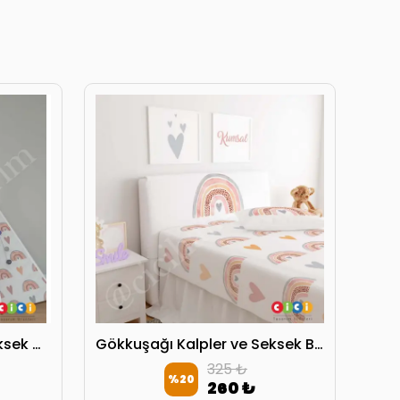
Gökkuşağı Kalpler ve Seksek Oyun Çadırı
Gökkuşağı Kalpler ve Seksek Başlık Kılıfı
325 ₺
%
20
260 ₺