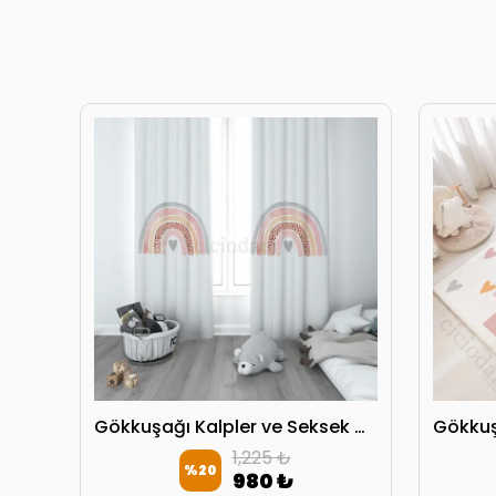
Gökkuşağı Kalpler ve Seksek Kırlent Kılıfı
Gökkuşağı Kalpler ve Seksek Çocuk Odası Perdesi 2 Kanat
1,225 ₺
%
20
980 ₺