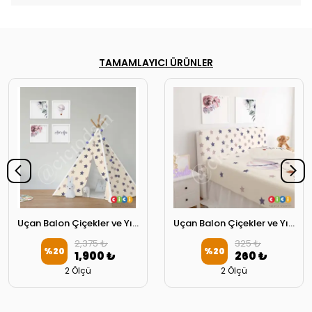
TAMAMLAYICI ÜRÜNLER
Uçan Balon Çiçekler ve Yıldızlar Oyun Çadırı
Uçan Balon Çiçekler ve Yıldızlar Başlık Kılıfı
2,375 ₺
325 ₺
%
20
%
20
1,900 ₺
260 ₺
2 Ölçü
2 Ölçü