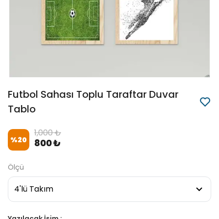
Futbol Sahası Toplu Taraftar Duvar
Tablo
1,000 ₺
%
20
800 ₺
Ölçü
Yazılacak İsim :