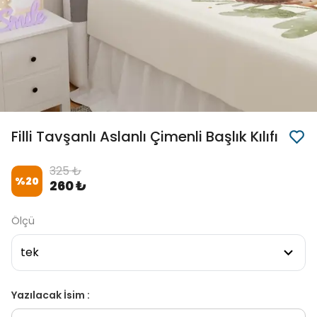
Filli Tavşanlı Aslanlı Çimenli Başlık Kılıfı
325 ₺
%
20
260 ₺
Ölçü
Yazılacak İsim :