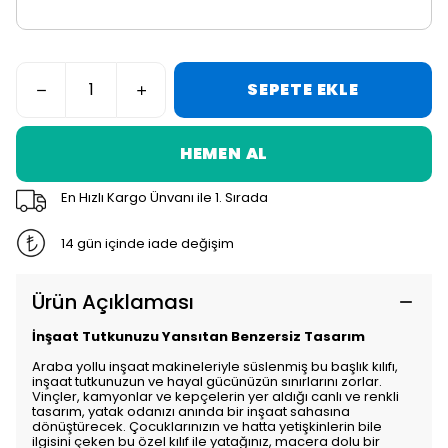
SEPETE EKLE
HEMEN AL
En Hızlı Kargo Ünvanı ile 1. Sırada
14 gün içinde iade değişim
Ürün Açıklaması
İnşaat Tutkunuzu Yansıtan Benzersiz Tasarım
Araba yollu inşaat makineleriyle süslenmiş bu başlık kılıfı,
inşaat tutkunuzun ve hayal gücünüzün sınırlarını zorlar.
Vinçler, kamyonlar ve kepçelerin yer aldığı canlı ve renkli
tasarım, yatak odanızı anında bir inşaat sahasına
dönüştürecek. Çocuklarınızın ve hatta yetişkinlerin bile
ilgisini çeken bu özel kılıf ile yatağınız, macera dolu bir