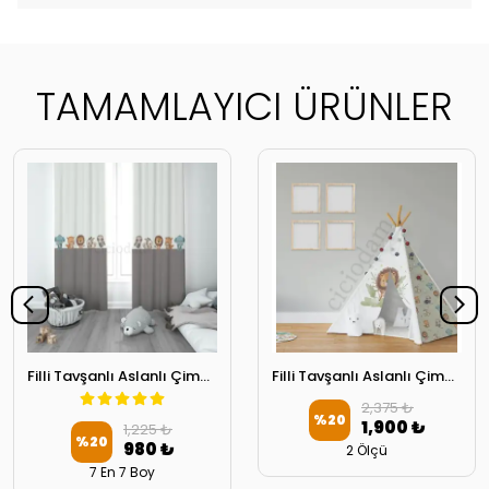
TAMAMLAYICI ÜRÜNLER
Filli Tavşanlı Aslanlı Çimenli Çocuk Odası Perdesi 2 Kanat
Filli Tavşanlı Aslanlı Çimenli Oyun Çadırı
2,375 ₺
%
20
1,900 ₺
1,225 ₺
%
20
980 ₺
2 Ölçü
7 En 7 Boy