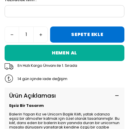
SEPETE EKLE
HEMEN AL
En Hızlı Kargo Ünvanı ile 1. Sırada
14 gün içinde iade değişim
Ürün Açıklaması
Eşsiz Bir Tasarım
Balerin Yapan Kız ve Unicorn Başlık Kılıfı, yatak odanıza
eşsiz bir atmosfer katmak için özel olarak tasarlanmıştır. Bu
kılıf, dans eden bir balerin kızın yanında duran bir unicornun
masalsı dünyasını yansıtarak kendine özgü bir cazibe