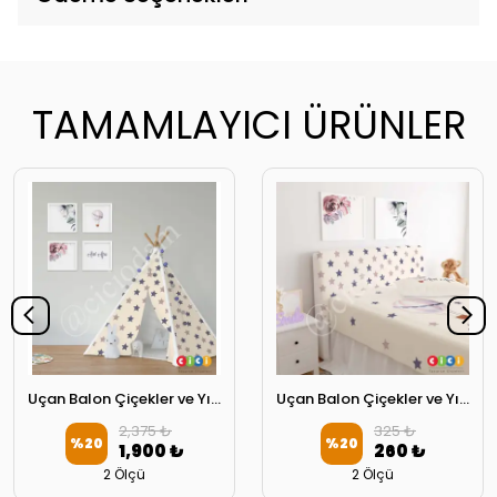
TAMAMLAYICI ÜRÜNLER
Uçan Balon Çiçekler ve Yıldızlar Oyun Çadırı
Uçan Balon Çiçekler ve Yıldızlar Başlık Kılıfı
2,375 ₺
325 ₺
%
20
%
20
1,900 ₺
260 ₺
2 Ölçü
2 Ölçü