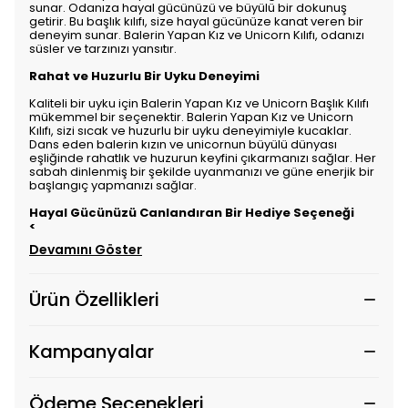
sunar. Odanıza hayal gücünüzü ve büyülü bir dokunuş
getirir. Bu başlık kılıfı, size hayal gücünüze kanat veren bir
deneyim sunar. Balerin Yapan Kız ve Unicorn Kılıfı, odanızı
süsler ve tarzınızı yansıtır.
Rahat ve Huzurlu Bir Uyku Deneyimi
Kaliteli bir uyku için Balerin Yapan Kız ve Unicorn Başlık Kılıfı
mükemmel bir seçenektir. Balerin Yapan Kız ve Unicorn
Kılıfı, sizi sıcak ve huzurlu bir uyku deneyimiyle kucaklar.
Dans eden balerin kızın ve unicornun büyülü dünyası
eşliğinde rahatlık ve huzurun keyfini çıkarmanızı sağlar. Her
sabah dinlenmiş bir şekilde uyanmanızı ve güne enerjik bir
başlangıç yapmanızı sağlar.
Hayal Gücünüzü Canlandıran Bir Hediye Seçeneği
<
Devamını Göster
Ürün Özellikleri
Kampanyalar
Ödeme Seçenekleri