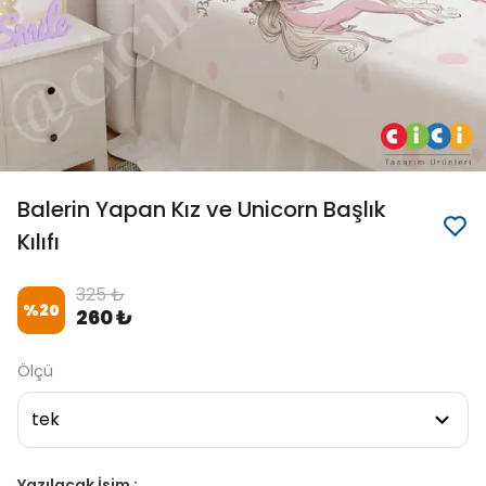
Balerin Yapan Kız ve Unicorn Başlık
Kılıfı
325 ₺
%
20
260 ₺
Ölçü
Yazılacak İsim :