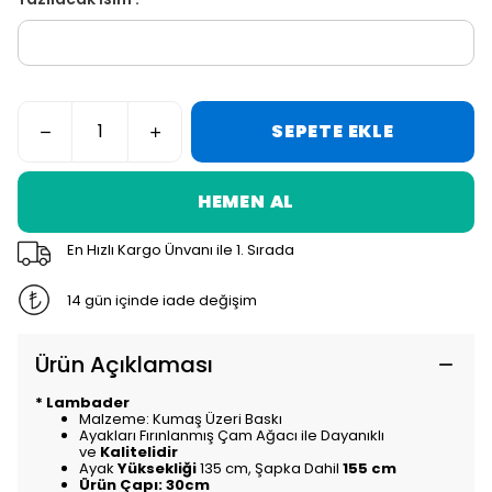
SEPETE EKLE
HEMEN AL
En Hızlı Kargo Ünvanı ile 1. Sırada
14 gün içinde iade değişim
Ürün Açıklaması
* Lambader
Malzeme: Kumaş Üzeri Baskı
Ayakları Fırınlanmış Çam Ağacı ile Dayanıklı
ve
Kalitelidir
Ayak
Yüksekliği
135 cm, Şapka Dahil
155 cm
Ürün Çapı: 30cm