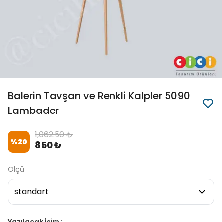
Balerin Tavşan ve Renkli Kalpler 5090
Lambader
1,062.50 ₺
%
20
850 ₺
Ölçü
Yazılacak İsim :