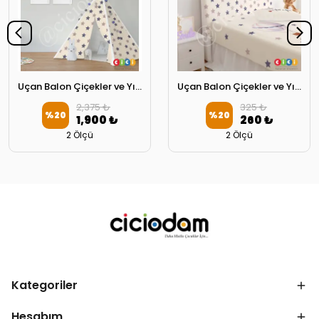
Uçan Balon Çiçekler ve Yıldızlar Oyun Çadırı
Uçan Balon Çiçekler ve Yıldızlar Başlık Kılıfı
2,375 ₺
325 ₺
%
20
%
20
1,900 ₺
260 ₺
2 Ölçü
2 Ölçü
Kategoriler
Hesabım