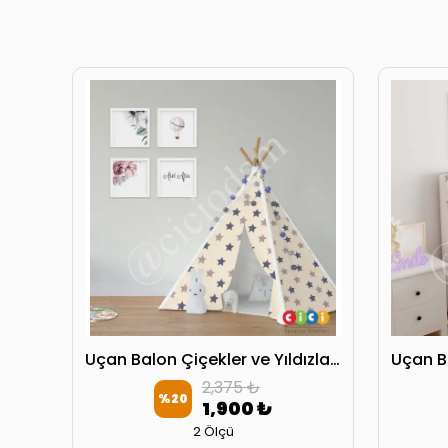
Uçan Balon Çiçekler ve Yıldızlar Oyun Çadırı
2,375 ₺
%
20
1,900 ₺
2 Ölçü