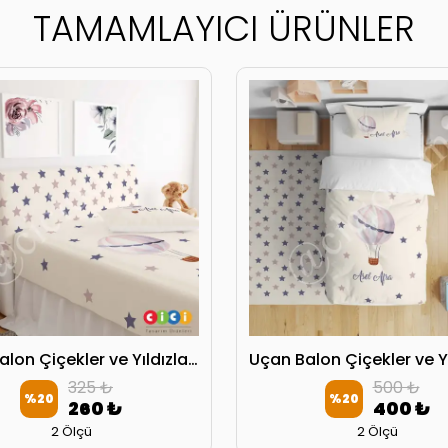
TAMAMLAYICI ÜRÜNLER
Uçan Balon Çiçekler ve Yıldızlar Başlık Kılıfı
325 ₺
500 ₺
%
20
%
20
260 ₺
400 ₺
2 Ölçü
2 Ölçü