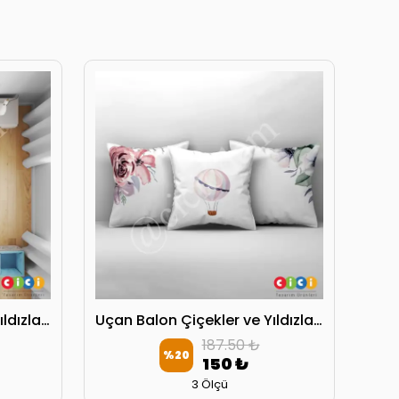
Uçan Balon Çiçekler ve Yıldızlar Yatak Örtüsü
Uçan Balon Çiçekler ve Yıldızlar Kırlent Kılıfı
187.50 ₺
%
20
150 ₺
3 Ölçü