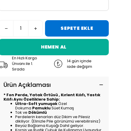
SEPETE EKLE
HEMEN AL
En Hızlı Kargo
14 gün içinde
Ünvanı ile 1.
iade değişim
Sırada
Ürün Açıklaması
* Fon Perde, Yatak Örtüsü , Kırlent Kılıfı, Yastık
Kılıfı Aynı Özelliklere Sahip:
Ultra-Soft yumuşak
Özel
Dokuma
Pamuklu
Süet Kumaş
Tok ve
Dökümlü
Perdelerin kenarları düz Dikim ve Pilesiz
dikiliyor. (Elinizle Pile görünümü verebilirsiniz)
Beyaz Bağlama Kuşağı Dahil geliyor.
Korniş ve Rustik Çubuk ile Kullanıma Uygundur.