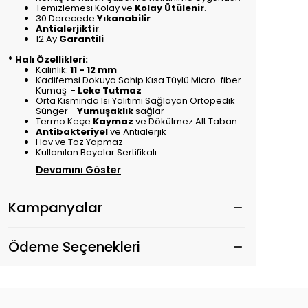
Temizlemesi Kolay ve
Kolay Ütülenir
.
30 Derecede
Yıkanabilir
.
Antialerjiktir
.
12 Ay
Garantili
* Halı Özellikleri:
Kalınlık:
11 - 12 mm
Kadifemsi Dokuya Sahip Kısa Tüylü Micro-fiber
Kumaş -
Leke Tutmaz
Orta Kısmında Isı Yalıtımı Sağlayan Ortopedik
Sünger -
Yumuşaklık
sağlar
Termo Keçe
Kaymaz
ve Dökülmez Alt Taban
Antibakteriyel
ve Antialerjik
Hav ve Toz Yapmaz
Kullanılan Boyalar Sertifikalı
Devamını Göster
Kampanyalar
Ödeme Seçenekleri