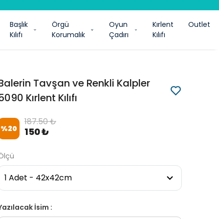
Başlık
Örgü
Oyun
Kırlent
Outlet
Kılıfı
Korumalık
Çadırı
Kılıfı
Balerin Tavşan ve Renkli Kalpler
5090 Kırlent Kılıfı
187.50 ₺
%
20
150 ₺
Ölçü
Yazılacak İsim :