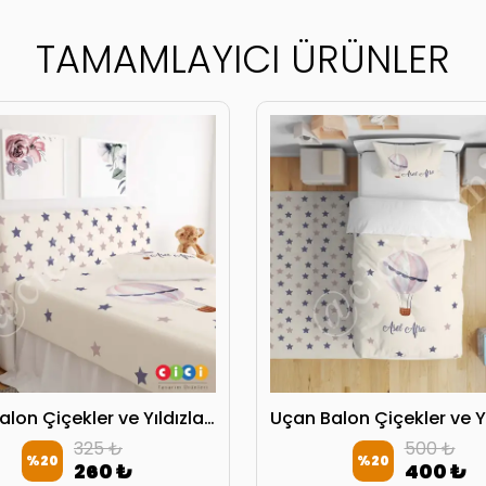
TAMAMLAYICI ÜRÜNLER
Uçan Balon Çiçekler ve Yıldızlar Başlık Kılıfı
325 ₺
500 ₺
%
20
%
20
260 ₺
400 ₺