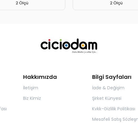
2 Ölçü
2 Ölçü
Hakkımızda
Bilgi Sayfaları
İletişim
İade & Değişim
Biz Kimiz
Şirket Künyesi
ası
Kvkk-Gizlilik Politikası
Mesafeli Satış Sözleş