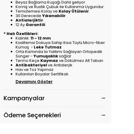
Beyaz Bağlama Kuşağı Dahil geliyor.
Korniş ve Rustik Çubuk ile Kullanıma Uygundur.
Temizlemesi Kolay ve
Kolay Ütülenir
.
30 Derecede
Yıkanabilir
.
Antialerjiktir
.
12 Ay
Garantili
* Halı Özellikleri:
Kalınlık:
11 - 12 mm
Kadifemsi Dokuya Sahip Kısa Tüylü Micro-fiber
Kumaş -
Leke Tutmaz
Orta Kısmında Isı Yalıtımı Sağlayan Ortopedik
Sünger -
Yumuşaklık
sağlar
Termo Keçe
Kaymaz
ve Dökülmez Alt Taban
Antibakteriyel
ve Antialerjik
Hav ve Toz Yapmaz
Kullanılan Boyalar Sertifikalı
Devamını Göster
Kampanyalar
Ödeme Seçenekleri