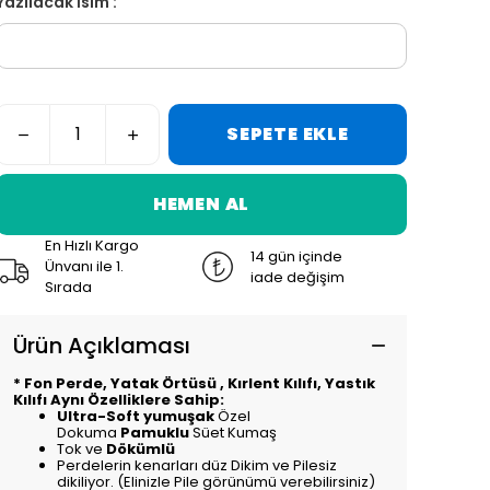
Yazılacak İsim :
SEPETE EKLE
HEMEN AL
En Hızlı Kargo
14 gün içinde
Ünvanı ile 1.
iade değişim
Sırada
Ürün Açıklaması
* Fon Perde, Yatak Örtüsü , Kırlent Kılıfı, Yastık
Kılıfı Aynı Özelliklere Sahip:
Ultra-Soft yumuşak
Özel
Dokuma
Pamuklu
Süet Kumaş
Tok ve
Dökümlü
Perdelerin kenarları düz Dikim ve Pilesiz
dikiliyor. (Elinizle Pile görünümü verebilirsiniz)