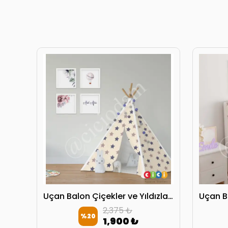
Uçan Balon Çiçekler ve Yıldızlar Oyun Çadırı
2,375 ₺
%
20
1,900 ₺