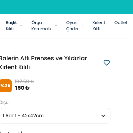
Başlık
Örgü
Oyun
Kırlent
Outlet
Kılıfı
Korumalık
Çadırı
Kılıfı
Balerin Atlı Prenses ve Yıldızlar
Kırlent Kılıfı
187.50 ₺
%
20
150 ₺
Ölçü