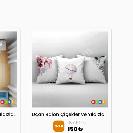
Uçan Balon Çiçekler ve Yıldızlar Yatak Örtüsü
Uçan Balon Çiçekler ve Yıldızlar Kırlent Kılıfı
187.50 ₺
%
20
150 ₺