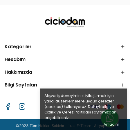
Kategoriler
Hesabım
Hakkımızda
Bilgi Sayfaları
Alışveriş deneyiminizi iyileştirmek için
yasal düzenlemelere uygun çerezler
(cookies) kullanıyoruz. Detaylı bilgiye
Gizlilik ve Çerez Politikası
sayfamızdan
erişebilirsiniz.
Anladım
©2023 Tüm Hakları Saklıdır - ikas E-Ticaret
Altyapısı ile