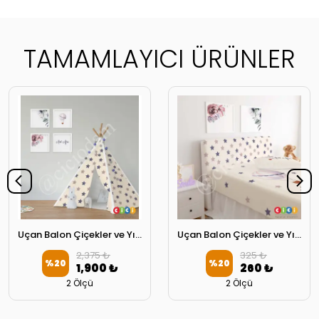
TAMAMLAYICI ÜRÜNLER
Uçan Balon Çiçekler ve Yıldızlar Oyun Çadırı
Uçan Balon Çiçekler ve Yıldızlar Başlık Kılıfı
2,375 ₺
325 ₺
%
20
%
20
1,900 ₺
260 ₺
2 Ölçü
2 Ölçü