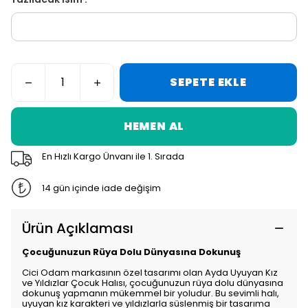
SEPETE EKLE
HEMEN AL
En Hızlı Kargo Ünvanı ile 1. Sırada
14 gün içinde iade değişim
Ürün Açıklaması
Çocuğunuzun Rüya Dolu Dünyasına Dokunuş
Cici Odam markasının özel tasarımı olan Ayda Uyuyan Kız
ve Yıldızlar Çocuk Halısı, çocuğunuzun rüya dolu dünyasına
dokunuş yapmanın mükemmel bir yoludur. Bu sevimli halı,
uyuyan kız karakteri ve yıldızlarla süslenmiş bir tasarıma