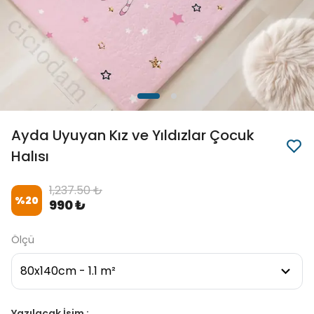
Ayda Uyuyan Kız ve Yıldızlar Çocuk
Halısı
1,237.50 ₺
%
20
990 ₺
Ölçü
Yazılacak İsim :