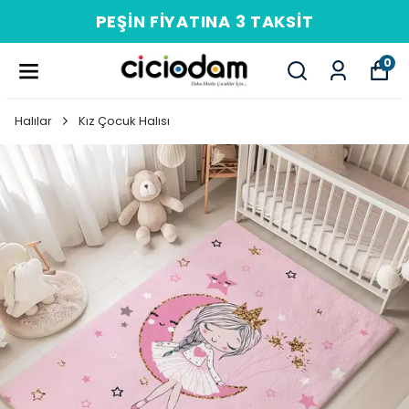
PEŞIN FIYATINA 3 TAKSIT
0
Halılar
Kız Çocuk Halısı