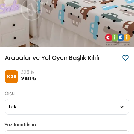
Arabalar ve Yol Oyun Başlık Kılıfı
325 ₺
%
20
260 ₺
Ölçü
Yazılacak İsim :