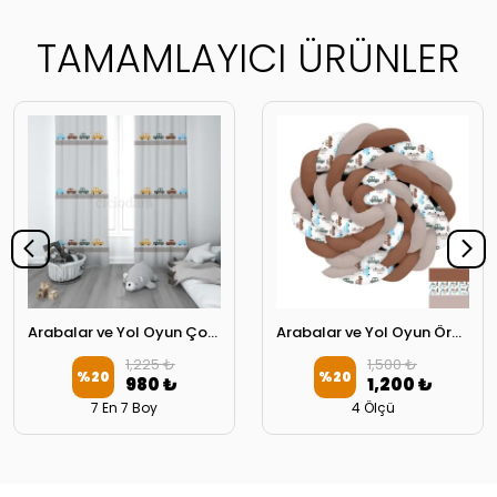
TAMAMLAYICI ÜRÜNLER
Arabalar ve Yol Oyun Çocuk Odası Perdesi 2 Kanat
Arabalar ve Yol Oyun Örgü Korumalık
1,225 ₺
1,500 ₺
%
20
%
20
980 ₺
1,200 ₺
7 En 7 Boy
4 Ölçü