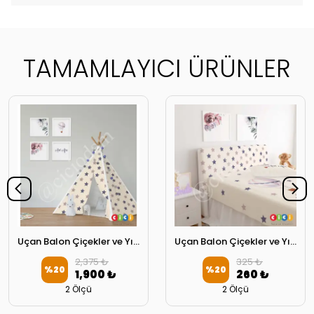
TAMAMLAYICI ÜRÜNLER
Uçan Balon Çiçekler ve Yıldızlar Oyun Çadırı
Uçan Balon Çiçekler ve Yıldızlar Başlık Kılıfı
2,375 ₺
325 ₺
%
20
%
20
1,900 ₺
260 ₺
2 Ölçü
2 Ölçü