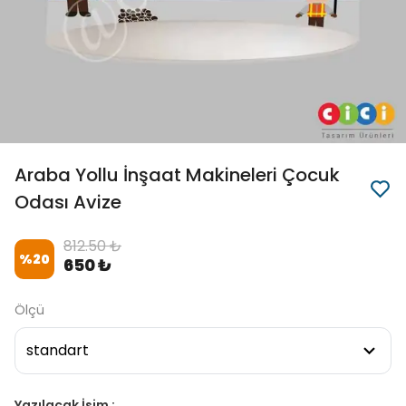
Araba Yollu İnşaat Makineleri Çocuk
Odası Avize
812.50 ₺
%
20
650 ₺
Ölçü
Yazılacak İsim :