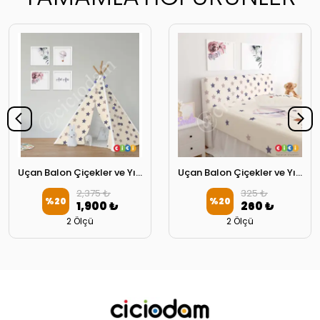
Uçan Balon Çiçekler ve Yıldızlar Oyun Çadırı
Uçan Balon Çiçekler ve Yıldızlar Başlık Kılıfı
2,375 ₺
325 ₺
%
20
%
20
1,900 ₺
260 ₺
2 Ölçü
2 Ölçü