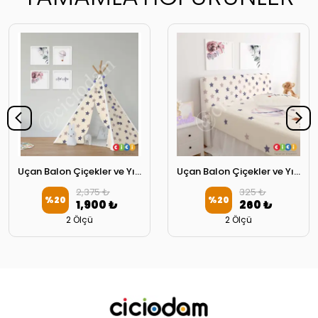
Uçan Balon Çiçekler ve Yıldızlar Oyun Çadırı
Uçan Balon Çiçekler ve Yıldızlar Başlık Kılıfı
2,375 ₺
325 ₺
%
20
%
20
1,900 ₺
260 ₺
2 Ölçü
2 Ölçü